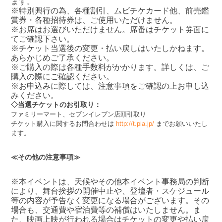
ます。
※特別興行の為、各種割引、ムビチケカード他、前売鑑
賞券・各種招待券は、ご使用いただけません。
※お席はお選びいただけません。席番はチケット券面に
てご確認下さい。
※チケット当選後の変更・払い戻しはいたしかねます。
あらかじめご了承ください。
※ご購入の際は各種手数料がかかります。詳しくは、ご
購入の際にご確認ください。
※お申込みに際しては、注意事項をご確認の上お申し込
みください。
◇当選チケットのお引取り：
ファミリーマート、セブンイレブン店頭引取り
チケット購入に関するお問合わせは
http://t.pia.jp/
までお願いいたし
ます。
≪その他の注意事項≫
※本イベントは、天候やその他本イベント事務局の判断
により、舞台挨拶の開催中止や、登壇者・スケジュール
等の内容が予告なく変更になる場合がございます。その
場合も、交通費や宿泊費等の補償はいたしません。ま
た、映画上映が行われる場合はチケットの変更や払い戻