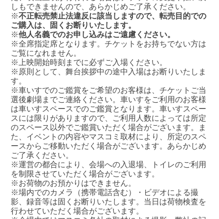
しもできませんので、あらかじめご了承ください。
※
不正転売禁止法違反に該当しますので、転売目的での
ご購入は、固くお断りいたします。
※
他人名義でのお申し込みはご遠慮ください。
※全席指定席となります。チケットをお持ちでない方は
ご覧になれません。
※上映開始時刻までに必ずご入場ください。
※原則として、舞台挨拶中の途中入場はお断りいたしま
す。
※車いすでのご鑑賞をご希望のお客様は、チケットご当
選後劇場までご連絡ください。車いすをご利用のお客様
は車いすスペースでのご鑑賞となります。車いすスペー
スには限りがありますので、ご利用人数によっては所定
のスペース以外でご鑑賞いただく場合がございます。ま
た、イベントの内容やマスコミ取材により、所定のスペ
ースからご移動いただく場合がございます。あらかじめ
ご了承ください。
※運営の都合により、会場への入退場、トイレのご利用
を制限させていただく場合がございます。
※お荷物のお預かりはできません。
※場内でのカメラ（携帯電話含む）・ビデオによる撮
影、録音等は固くお断りいたします。当日は荷物検査を
行わせていただく場合がございます。