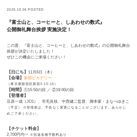
2025.10.26 POSTED
『富士山と、コーヒーと、しあわせの数式』
公開御礼舞台挨拶 実施決定！
この度、『富士山と、コーヒーと、しあわせの数式』の公開御礼舞台
挨拶が決定いたしました！
ぜひこの機会にご来場ください！
【日にち】
11月6日（木）
【会場】
新宿ピカデリー
（東京都新宿区新宿3-15-15）
【時間】
①15:50の回 ／ ②19:00の回
【登壇者】
豆原一成（JO1）、市毛良枝、中西健二監督、脚本家・まなべゆきこ
（予定）
※登壇者は、予告なく変更になることがございます。あらかじ
めご了承ください。
【チケット料金】
2,700円均一
※別途各種手数料あり