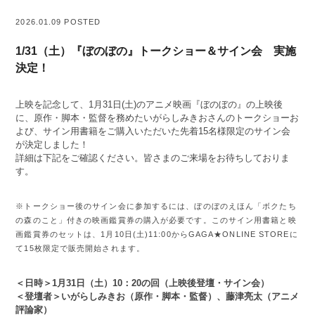
2026.01.09 POSTED
1/31（土）『ぼのぼの』トークショー＆サイン会 実施
決定！
上映を記念して、1月31日(土)のアニメ映画『ぼのぼの』の上映後
に、原作・脚本・監督を務めたいがらしみきおさんのトークショーお
よび、サイン用書籍をご購入いただいた先着15名様限定のサイン会
が決定しました！
詳細は下記をご確認ください。皆さまのご来場をお待ちしておりま
す。
※トークショー後のサイン会に参加するには、ぼのぼのえほん「ボクたち
の森のこと」付きの映画鑑賞券の購入が必要です。このサイン用書籍と映
画鑑賞券のセットは、1月10日(土)11:00からGAGA★ONLINE STOREに
て15枚限定で販売開始されます。
＜日時＞1月31日（土）10：20の回（上映後登壇・サイン会）
＜登壇者＞いがらしみきお（原作・脚本・監督）、藤津亮太（アニメ
評論家）