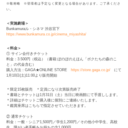
※敬称略 ※登壇者は予定なく変更となる場合があります。ご了承くださ
い。
＜実施劇場＞
Bunkamuraル・シネマ 渋谷宮下
https://www.bunkamura.co.jp/cinema_miyashita/
＜料金＞
① サイン会付きチケット
料金：3.500円（税込）（書籍:ぼのぼのえほん「ボクたちの森のこ
と」の代金含む）
購入方法：GAGA★ONLINE STORE
https://store.gaga.co.jp/
にて
1月10日(土)11:00より販売開始
＊限定15枚販売 ＊定員になり次第販売終了
＊書籍とチケットは1月31日（土）当日に映画館にて手渡しします。
＊詳細はチケットご購入後に個別にご連絡いたします。
＊鑑賞座席はこちらで指定させていただきます。
② 通常チケット
料金：一般・シニア1,500円／学生1,200円／その他小中学生、高校
生、障がい者手帳をお持ちの方1,000円