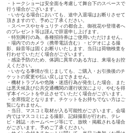
・トークショーは安全面を考慮して舞台下のスペースで
行う場合がございます。
・いかなる場合においても、途中入退場はお断りさせて
頂きますので、予めご了承ください。
・スペースやセキュリティの都合上、御祝花や登壇者へ
のプレゼント等は謹んで辞退申し上げます。
・特別興行の為、各種招待券はご使用いただけません。
・場内でのカメラ（携帯電話含む）・ビデオによる撮
影、録音等は固くお断りいたします。当日は荷物検査を
行わせていただく場合がございます。
・感染予防のため、体調に異常のある方は、来場をお控
えください。
・いかなる事情が生じましても、ご購入・お引換後のチ
ケットの変更や払い戻しはできません。
・機材トラブルや危険・迷惑行為が発生した場合、また
は悪天候及び公共交通機関の運行状況により、やむを得
ず本イベントを中止させていただく場合がございます。
・全席指定となります。チケットをお持ちでない方はご
覧になれません。
・当日、マスコミ取材が入る可能性がございます。会場
内ではマスコミによる撮影、記録撮影が行われ、テレ
ビ・雑誌・ホームページ等にて、放映・掲載される場合
がございます。予めご了承ください。