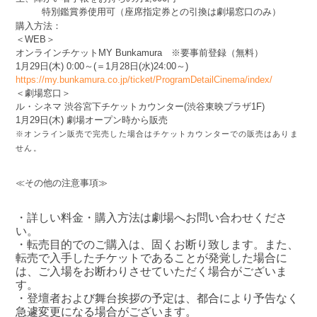
特別鑑賞券使用可（座席指定券との引換は劇場窓口のみ）
購入方法：
＜WEB＞
オンラインチケットMY Bunkamura ※要事前登録（無料）
1月29日(木) 0:00～(＝1月28日(水)24:00～)
https://my.bunkamura.co.jp/ticket/ProgramDetailCinema/index/
＜劇場窓口＞
ル・シネマ 渋谷宮下チケットカウンター(渋谷東映プラザ1F)
1月29日(木) 劇場オープン時から販売
※オンライン販売で完売した場合はチケットカウンターでの販売はありま
せん。
≪その他の注意事項≫
・詳しい料金・購入方法は劇場へお問い合わせくださ
い。
・転売目的でのご購入は、固くお断り致します。また、
転売で入手したチケットであることが発覚した場合に
は、ご入場をお断わりさせていただく場合がございま
す。
・登壇者および舞台挨拶の予定は、都合により予告なく
急遽変更になる場合がございます。