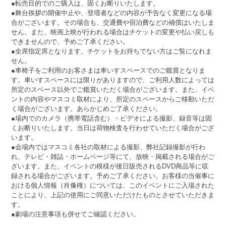
●転売目的でのご購入は、固くお断りいたします。
●舞台挨拶の開催中止や、登壇者などの内容が予告なく変更になる場
合がございます。その場合も、交通費や宿泊費などの補償はいたしま
せん。また、映画上映が行われる場合はチケットの変更や払い戻しも
できませんので、予めご了承ください。
●全席指定席となります。チケットをお持ちでない方はご覧になれま
せん。
●車椅子をご利用のお客さまは車いすスペースでのご鑑賞となりま
す。車いすスペースには限りがありますので、ご利用人数によっては
所定のスペース以外でご鑑賞いただく場合がございます。また、イベ
ントの内容やマスコミ取材により、所定のスペースからご移動いただ
く場合がございます。あらかじめご了承ください。
●場内でのカメラ（携帯電話含む）・ビデオによる撮影、録音等は固
くお断りいたします。当日は荷物検査を行わせていただく場合がござ
います。
●会場内ではマスコミ各社の取材による撮影、弊社記録撮影が行わ
れ、テレビ・雑誌・ホームページ等にて、放映・掲載される場合がご
ざいます。また、イベントの模様が後日販売されるDVD商品等に収
録される場合がございます。予めご了承ください。お客様の当催事に
おける個人情報（肖像権）については、このイベントにご入場された
ことにより、上記の使用にご同意いただけたものとさせていただきま
す。
●劇場の注意事項も併せてご確認ください。