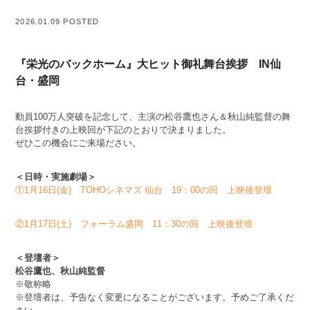
2026.01.09 POSTED
『栄光のバックホーム』大ヒット御礼舞台挨拶 IN仙
台・盛岡
動員100万人突破を記念して、主演の松谷鷹也さん＆秋山純監督の舞
台挨拶付きの上映回が下記のとおりで決まりました。
ぜひこの機会にご来場ださい。
＜日時・実施劇場＞
①1月16日(金) TOHOシネマズ 仙台 19：00の回 上映後登壇
②1月17日(土) フォーラム盛岡 11：30の回 上映後登壇
＜登壇者＞
松谷鷹也、秋山純監督
※敬称略
※登壇者は、予告なく変更になることがございます。予めご了承くだ