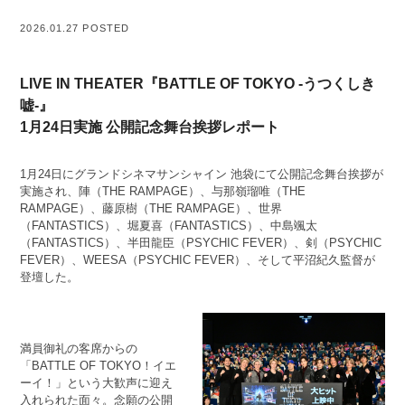
2026.01.27 POSTED
LIVE IN THEATER『BATTLE OF TOKYO -うつくしき
嘘-』
1月24日実施 公開記念舞台挨拶レポート
1月24日にグランドシネマサンシャイン 池袋にて公開記念舞台挨拶が
実施され、陣（THE RAMPAGE）、与那嶺瑠唯（THE
RAMPAGE）、藤原樹（THE RAMPAGE）、世界
（FANTASTICS）、堀夏喜（FANTASTICS）、中島颯太
（FANTASTICS）、半⽥⿓⾂（PSYCHIC FEVER）、剣（PSYCHIC
FEVER）、WEESA（PSYCHIC FEVER）、そして平沼紀久監督が
登壇した。
満員御礼の客席からの
「BATTLE OF TOKYO！イエ
ーイ！」という大歓声に迎え
入れられた面々。念願の公開