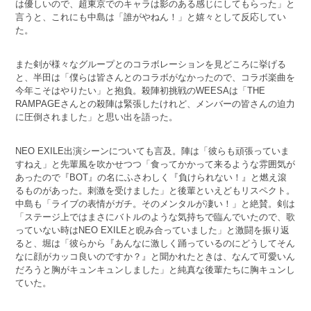
は優しいので、超東京でのキャラは影のある感じにしてもらった」と
言うと、これにも中島は「誰がやねん！」と嬉々として反応してい
た。
また剣が様々なグループとのコラボレーションを見どころに挙げる
と、半田は「僕らは皆さんとのコラボがなかったので、コラボ楽曲を
今年こそはやりたい」と抱負。殺陣初挑戦のWEESAは「THE
RAMPAGEさんとの殺陣は緊張したけれど、メンバーの皆さんの迫力
に圧倒されました」と思い出を語った。
NEO EXILE出演シーンについても言及。陣は「彼らも頑張っていま
すねえ」と先輩風を吹かせつつ「食ってかかって来るような雰囲気が
あったので『BOT』の名にふさわしく『負けられない！』と燃え滾
るものがあった。刺激を受けました」と後輩といえどもリスペクト。
中島も「ライブの表情がガチ。そのメンタルが凄い！」と絶賛。剣は
「ステージ上ではまさにバトルのような気持ちで臨んでいたので、歌
っていない時はNEO EXILEと睨み合っていました」と激闘を振り返
ると、堀は「彼らから『あんなに激しく踊っているのにどうしてそん
なに顔がカッコ良いのですか？』と聞かれたときは、なんて可愛いん
だろうと胸がキュンキュンしました」と純真な後輩たちに胸キュンし
ていた。