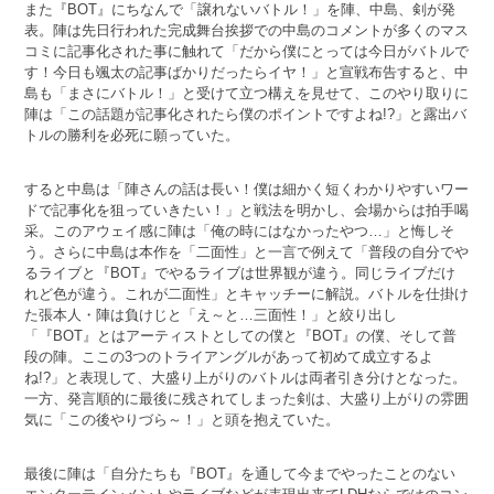
また『BOT』にちなんで「譲れないバトル！」を陣、中島、剣が発
表。陣は先日行われた完成舞台挨拶での中島のコメントが多くのマス
コミに記事化された事に触れて「だから僕にとっては今日がバトルで
す！今日も颯太の記事ばかりだったらイヤ！」と宣戦布告すると、中
島も「まさにバトル！」と受けて立つ構えを見せて、このやり取りに
陣は「この話題が記事化されたら僕のポイントですよね!?」と露出バ
トルの勝利を必死に願っていた。
すると中島は「陣さんの話は長い！僕は細かく短くわかりやすいワー
ドで記事化を狙っていきたい！」と戦法を明かし、会場からは拍手喝
采。このアウェイ感に陣は「俺の時にはなかったやつ…」と悔しそ
う。さらに中島は本作を「二面性」と一言で例えて「普段の自分でや
るライブと『BOT』でやるライブは世界観が違う。同じライブだけ
れど色が違う。これが二面性」とキャッチーに解説。バトルを仕掛け
た張本人・陣は負けじと「え～と…三面性！」と絞り出し
「『BOT』とはアーティストとしての僕と『BOT』の僕、そして普
段の陣。ここの3つのトライアングルがあって初めて成立するよ
ね!?」と表現して、大盛り上がりのバトルは両者引き分けとなった。
一方、発言順的に最後に残されてしまった剣は、大盛り上がりの雰囲
気に「この後やりづら～！」と頭を抱えていた。
最後に陣は「自分たちも『BOT』を通して今までやったことのない