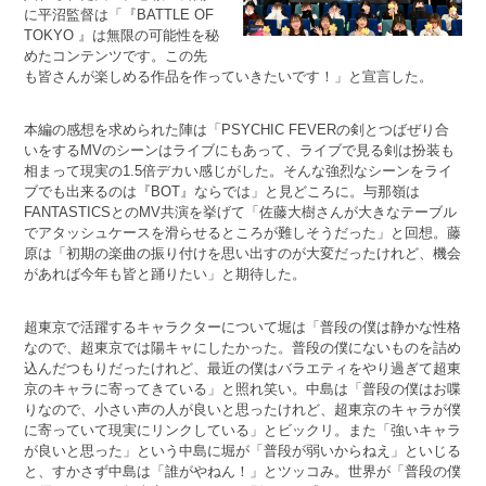
に平沼監督は「『BATTLE OF
TOKYO 』は無限の可能性を秘
めたコンテンツです。この先
も皆さんが楽しめる作品を作っていきたいです！」と宣言した。
本編の感想を求められた陣は「PSYCHIC FEVERの剣とつばぜり合
いをするMVのシーンはライブにもあって、ライブで見る剣は扮装も
相まって現実の1.5倍デカい感じがした。そんな強烈なシーンをライ
ブでも出来るのは『BOT』ならでは」と見どころに。与那嶺は
FANTASTICSとのMV共演を挙げて「佐藤大樹さんが大きなテーブル
でアタッシュケースを滑らせるところが難しそうだった」と回想。藤
原は「初期の楽曲の振り付けを思い出すのが大変だったけれど、機会
があれば今年も皆と踊りたい」と期待した。
超東京で活躍するキャラクターについて堀は「普段の僕は静かな性格
なので、超東京では陽キャにしたかった。普段の僕にないものを詰め
込んだつもりだったけれど、最近の僕はバラエティをやり過ぎて超東
京のキャラに寄ってきている」と照れ笑い。中島は「普段の僕はお喋
りなので、小さい声の人が良いと思ったけれど、超東京のキャラが僕
に寄っていて現実にリンクしている」とビックリ。また「強いキャラ
が良いと思った」という中島に堀が「普段が弱いからねえ」といじる
と、すかさず中島は「誰がやねん！」とツッコみ。世界が「普段の僕