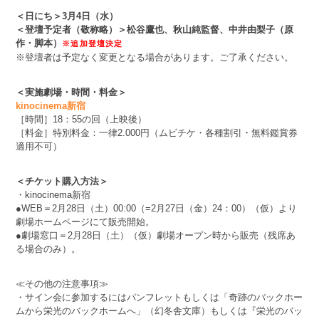
＜日にち＞3月4日（水）
＜登壇予定者（敬称略）＞松谷鷹也、秋山純監督、中井由梨子（原
作・脚本）
※追加登壇決定
※登壇者は予定なく変更となる場合があります。ご了承ください。
＜実施劇場・時間・料金＞
kinocinema新宿
［時間］18：55の回（上映後）
［料金］特別料金：一律2.000円（ムビチケ・各種割引・無料鑑賞券
適用不可）
＜チケット購入方法＞
・kinocinema新宿
●WEB＝2月28日（土）00:00（=2月27日（金）24：00）（仮）より
劇場ホームページにて販売開始。
●劇場窓口＝2月28日（土）（仮）劇場オープン時から販売（残席あ
る場合のみ）。
≪その他の注意事項≫
・サイン会に参加するにはパンフレットもしくは「奇跡のバックホー
ムから栄光のバックホームへ」（幻冬舎文庫）もしくは『栄光のバッ