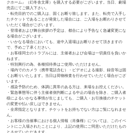
クホーム』（幻冬舎文庫）を購入する必要がございます。当日、劇場
売店にてご購入下さい。
・転売目的でのご購入は、固くお断り致します。また、転売で入手し
たチケットであることが発覚した場合には、ご入場をお断わりさせて
いただく場合がございます。
・登壇者および舞台挨拶の予定は、都合により予告なく急遽変更にな
る場合がございます。
・いかなる場合においても、途中入退場はお断りさせて頂きますの
で、予めご了承ください。
・お客様同士のトラブルには、主催者および会場は一切責任を負いか
ねます。
・特別興行の為、各種招待券はご使用いただけません。
・場内でのカメラ（携帯電話含む）・ビデオによる撮影、録音等は固
くお断りいたします。当日は荷物検査を行わせていただく場合がござ
います。
・感染予防のため、体調に異常のある方は、来場をお控えください。
・緊急事態等に伴う主催者側判断による中止の場合を除き、ご購入者
様によるいかなる事情が生じましても、ご購入・お引換後のチケット
の変更や払い戻しはできません。
・全席指定となります。チケットをお持ちでない方はご覧になれませ
ん。
・お客様の当催事における個人情報（肖像権）については、このイベ
ントにご入場されたことにより、上記の使用にご同意いただけたもの
とさせていただきます。