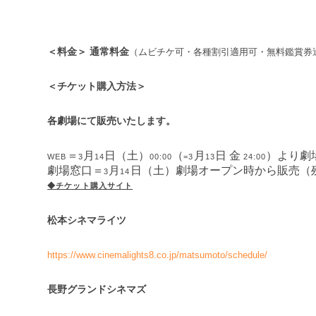
＜料金＞ 通常料金
（ムビチケ可・各種割引適用可・無料鑑賞券
＜チケット購入方法＞
各劇場にて販売いたします。
＝
月
日（土）
（
月
日 金
）より劇
WEB
3
14
00:00
=3
13
24:00
劇場窓口＝
月
日（土）劇場オープン時から販売（
3
14
◆チケット購入サイト
松本シネマライツ
https://www.cinemalights8.co.jp/matsumoto/schedule/
長野グランドシネマズ