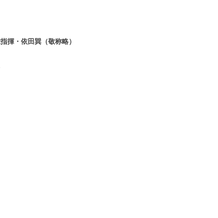
総指揮・依田巽（敬称略）
。