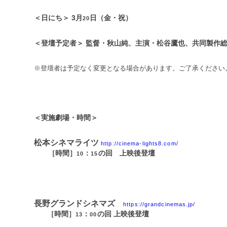
＜日にち＞
3
月
日（金・祝）
20
＜登壇予定者＞ 監督・秋山純、主演・松谷鷹也、共同製作
※登壇者は予定なく変更となる場合があります。ご了承ください
＜実施劇場・時間＞
松本シネマライツ
http://cinema-lights8.com/
［時間］
：
の回 上映後登壇
10
15
長野グランドシネマズ
https://grandcinemas.jp/
［時間］
：
の回 上映後登壇
13
00