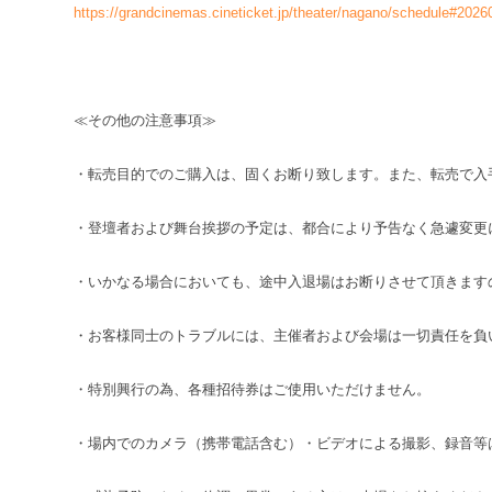
https://grandcinemas.cineticket.jp/theater/nagano/schedule#202
≪その他の注意事項≫
・転売目的でのご購入は、固くお断り致します。また、転売で入
・登壇者および舞台挨拶の予定は、都合により予告なく急遽変更
・いかなる場合においても、途中入退場はお断りさせて頂きます
・お客様同士のトラブルには、主催者および会場は一切責任を負
・特別興行の為、各種招待券はご使用いただけません。
・場内でのカメラ（携帯電話含む）・ビデオによる撮影、録音等