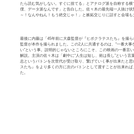
たら読む気がしない。すぐに捨てる」とアナログ派を自称する横
僕、データ派なんです」と告白した。佐々木の最先端一人抜け状態
～！なんやねん！もう絶交じゃ！」と嫉妬交じりに話すと会場も
最後に内藤は「45年前に大森監督が『ヒポクラテスたち』を撮
監督が本作を撮られました。この2人に共通するのは、“一番大事
い”という事。説明的じゃないところにこそ、この映画の一番言
解説。主演の佐々木は「劇中に“人生は短し、術は長し”という言
志というバトンを次世代が受け取り、繋げていく事が出来たと思
スたち』をより多くの方に次のバトンとして渡すことが出来れば
た。