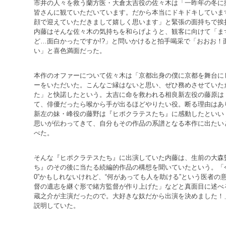
市井の人々を救う蘭方医・大倉太吉役の佐々木は「一昨年の冬に
皆さんに観ていただいています。だから本当にドキドキしていま
顔で迎えていただきまして嬉しく思います」と緊張の面持ちで挨
内藤はそんな佐々木の気持ちを和らげようと、観客に向けて「ま
ど…面白かったですか!?」と問いかけると拍手喝采で「おおお！
い」と喜色満面だった。
本作のオファーについて佐々木は「京都出身の僕に京都を舞台に
ーをいただいた。こんなご縁はないと思い、ぜひ務めさせていた
た」と快諾したという。太吉に命を救われる相良新左役の藤原は
て、俳優だったら喉から手が出るほどやりたい役。断る理由はあ
新左の妹・峰役の藤野は『ヒポクラテスたち』に感動したといい
思いが伝わってきて、自分もその作品の系譜となる本作に出たい
べた。
そんな『ヒポクラテスたち』に出演していた内藤は、生前の大森
ち』のその後に当たる続編的作品の構想を聞いていたという。「
0”かもしれないけれど、“何があっても人を助ける”という医者の
督の遺志を継ぐ形で緒方監督が作り上げた」などと真面目に述べる
蔵之介が主演だったので。大好きな奴だから出演を決めました！
説明していた。