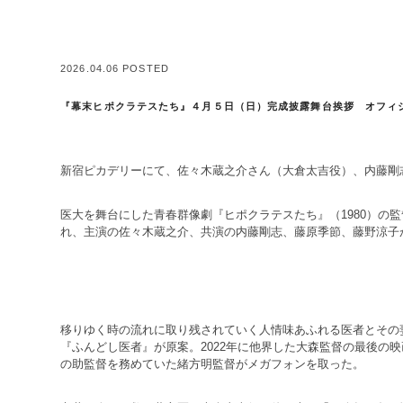
2026.04.06 POSTED
『幕末ヒポクラテスたち』４月５日（日）完成披露舞台挨拶 オフィ
新宿ピカデリーにて、佐々木蔵之介さん（大倉太吉役）、内藤剛
医大を舞台にした青春群像劇『ヒポクラテスたち』（1980）の
れ、主演の佐々木蔵之介、共演の内藤剛志、藤原季節、藤野涼子
移りゆく時の流れに取り残されていく人情味あふれる医者とその妻
『ふんどし医者』が原案。2022年に他界した大森監督の最後の
の助監督を務めていた緒方明監督がメガフォンを取った。