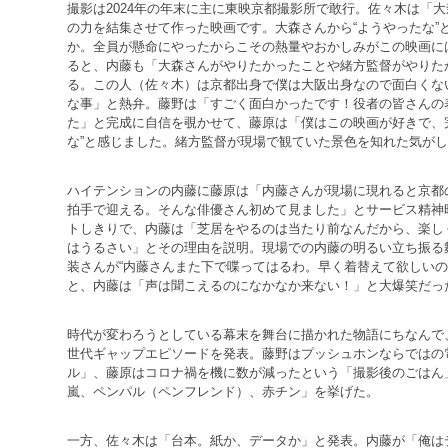
撮影は2024年の年末に主に東映京都撮影所で敢行。佐々木は「
の力を結集させて作った映画です。大森さんから“ようやったな”
か。全員が懸命にやったからこその熱量やおかしみがこの映画に
ると、内藤も「大森さんがやりたかったことや緒方監督がやりた
る。この人（佐々木）は京都出身で僕は大阪出身なので面白くな
な事」と熱弁。藤野は「すごく面白かったです！役者の皆さんの
た」と完成に自信を覗かせて、藤原は「僕はこの映画が好きで、
な”と感じました。緒方監督が現場で観ていた景色を知れた気が
ハイテンションの内藤に藤原は「内藤さんが現場に現れると京都
拍手で迎える。そんな俳優さん初めて見ました」とサービス精神
トしきりで、内藤は「芝居をやるのは当たり前なんだから、楽し
はうるさい」とその理由を説明。現場での内藤の明るい立ち振る
装さんが“内藤さんまた下で喋ってはるわ。早く着替えて欲しいの
と、内藤は「声は聞こえるのになかなか来ない！」と大爆笑だっ
時代が変わろうとしている幕末を舞台に描かれた物語にちなんで
世代ギャップエピソードを発表。藤野はプッシュホンならではの
ル」、藤原はコロナ禍を機に数が減ったという「撮影後のごはん
嵐、ペンパル（ペンフレンド）、赤チン」を挙げた。
一方、佐々木は「台本。紙か、データか」と発表。内藤が「俺は