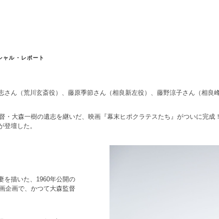
シャル・レポート
志さん（荒川玄斎役）、藤原季節さん（相良新左役）、藤野涼子さん（相良
監督・大森一樹の遺志を継いだ、映画『幕末ヒポクラテスたち』がついに完成
が登壇した。
を描いた、1960年公開の
映画企画で、かつて大森監督