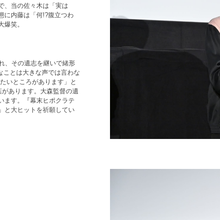
で、当の佐々木は「実は
に内藤は「何!?腹立つわ
大爆笑。
られ、その遺志を継いで緒形
なことは大きな声では言わな
いたいところがあります」と
葉があります。大森監督の遺
います。『幕末ヒポクラテ
」と大ヒットを祈願してい