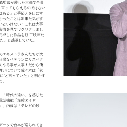
大森監督が愛した京都で全員
と言ってもらえるのではない
はある」と手応えを口にす
かったことは出来た気がす
いといけない！これは大事
表情を見てワクワクしまし
完成した作品を観て“映画だ
した」と感激していた。
のエキストラさんたちが大
旺盛なベテランにリスペク
くやる事が大事！だから俺
舞いについて佐々木は「衣
に”と言っていた」と明かす
た。
、「時代の違い」を感じた
電話機能「短縮ダイヤ
」、内藤は「テレビの砂
データで台本が送られてき