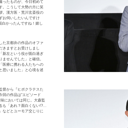
撮ったものが、今日初めて
す。こうして大勢の方に笑
拶。漢方医・荒川玄斎役の
ずお伺いしたいんですけ
面白かったんですね！嬉し
した京都弁の作品のオファ
だきますとお受けしまし
「新左という役が面白過ぎ
りませんでした」と確信。
「医療に携わる人たちへの
と思いました」と心境を述
監督から『ヒポクラテスた
今回の作品は“エピソード
意味においては同じ。大森監
も「あれ？面白くない!?…
」などとユーモア交じりに