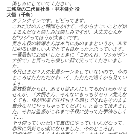
楽しみにしていてください。
工務店の二代目社長・甲本健介 役
大悟（千鳥）
クランクインです。ビビってます。
これだけの人と時間をかけて、今からすごいことが始
まるんだなと楽しみは楽しみですが、大丈夫なんか
な“ワシ”ってほうが大きいです。
奥さん役の綾瀬さんは本当にあのままというか、非常
に明るい楽しい人でとても良かったと思っています。
一番最初にお会いしたときに「ごめんね、ワシがダン
ナ役で」と言ったら優しい顔で笑ってくださいまし
た。
今日はまだ２人の芝居シーンをしていないので、今の
ところはただただかわいく、ただただ遠くから見てい
ます。
是枝監督からは、あまり皆さんにしてるかはわかりま
せんが、「大悟さん、そんなにきっちりセリフ覚えな
くても、僕が現場で耳打ちする感じでそれをそのまま
自分なりにやっちゃってください」と言って頂きまし
た。それは監督がこれまで子役に使ってた手法らしく
て…。
そう仰っていただいて自由にやっていいんだなって、
非常に気持ちが楽になりました、今のところは。