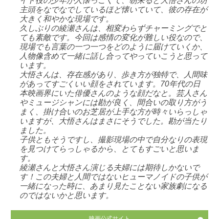
イド役の少年が人懐っこくて、朝来ると大悟さんの坊
主頭をなでなでしているほど懐いていて、彼の存在が
大きく和やかな現場です。
久しぶりの綾瀬さんは、相変わらずチャーミングでと
ても素敵です。今回は感情の変化が難しい役なので、
現場でも言葉の一つ一つをどのように届けていくか、
人物像含めて一緒に話し合ってやっていこうと思って
います。
大悟さんは、存在感があり、歩き方が独特で、人間味
があってすごくいい顔をされています。70年代の日
本映画界にいた俳優さんのような顔だなと。芸人さん
やミュージシャンには勘が良く、間合いの取り方がう
まく、掛け合いのお芝居が上手な方が時々いらっしゃ
いますが、大悟さんはまさにそうでした。勘が当たり
ました。
子供ともそうですし、撮影現場の中で自分なりの表現
を見つけてらっしゃるから、とてもすごいと思いま
す。
綾瀬さんと大悟さん演じる夫婦には期待しかないで
す！この夫婦と人間ではないヒューマノイドの子供が
一緒になった時に、あまり見たことない家族劇になる
のではないかと思います。
映画公式サイト