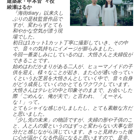
建築家・甲本
音々
役
綾瀬はるか
『海街diary』以来久し
ぶりの是枝監督作品で
すが、変わらずとても
和やかな空気が漂う現
場でした。
初日は1カット1カット丁寧に撮影していき、その中
で、音々の気持ちにイメージが膨らみました。
今回一番楽しみにしているのは、大悟さんと夫婦役が
できることです。
始めはわだかまりがある二人が、ヒューマノイドの子
供を迎え、様々なことが起き、また心が通い合ってい
くというお芝居を大悟さんとしていく中で、音々自身
がどう成長していくのかとてもワクワクしています。
大悟さんはテレビの中と印象そのままで、お会いした
際「ごめんな、俺が夫で」と言われ、「えーそん
な！」って。
とてもシャイな感じがしましたし、とても素敵な方だ
と思いました。
「少し先の未来」の物語ですが、夫婦の形や子供のこ
と、人と人の愛というのはずっと変わらない大事な部
分だと感じながら演じています。きっと見終わった後
に心が温かくなる作品になると思いますので、是非、