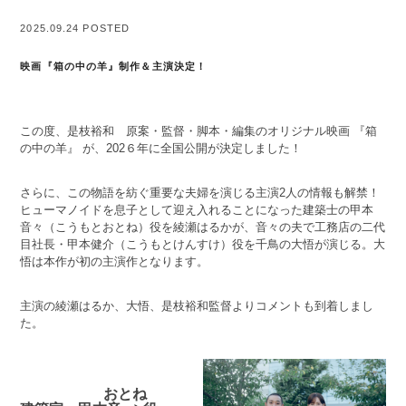
2025.09.24 POSTED
映画『箱の中の羊』制作＆主演決定！
この度、是枝裕和 原案・監督・脚本・編集のオリジナル映画 『箱
の中の羊』 が、202６年に全国公開が決定しました！
さらに、この物語を紡ぐ重要な夫婦を演じる主演2人の情報も解禁！
ヒューマノイドを息子として迎え入れることになった建築士の甲本
音々（こうもとおとね）役を綾瀬はるかが、音々の夫で工務店の二代
目社長・甲本健介（こうもとけんすけ）役を千鳥の大悟が演じる。大
悟は本作が初の主演作となります。
主演の綾瀬はるか、大悟、是枝裕和監督よりコメントも到着しまし
た。
おとね