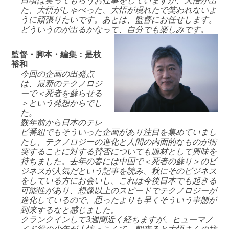
日頃は笑ってもらうお仕事をしていますが、大悟が出
た、大悟がしゃべった、大悟が現れたで笑われないよ
うに頑張りたいです。あとは、監督にお任せします。
どういうのが出るかなって、自分でも楽しみです。
監督・脚本・編集：是枝
裕和
今回の企画の出発点
は、最新のテクノロジ
ーで＜死者を蘇らせる
＞という発想からでし
た。
数年前から日本のテレ
ビ番組でもそういった企画があり注目を集めていまし
たし、テクノロジーの進化と人間の内面的なものが衝
突することに対する賛否についても題材として興味を
持ちました。去年の春には中国で＜死者の蘇り＞のビ
ジネスが人気だという記事を読み、秋にそのビジネス
をしている方にお会いし、これは今後日本でも起きる
可能性があり、想像以上のスピードでテクノロジーが
進化しているので、思ったよりも早くそういう事態が
到来するなと感じました。
クランクインして3週間近く経ちますが、ヒューマノ