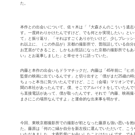
た。
本作との出会いについて、佐々木は「『大森さんのこういう遺志
す。一度終わりかけたんですけど、でも何とか実現したい』とい
て」と振り返り、「それはすごくありがたいけど、少しプレッシ
れ以上に、（この作品が）京都の撮影所で、普段話している自分
お芝居ができること、しかもお世話になった京都の撮影所でもあ
い』とお返事しました」と幸せそうに語っていた。
内藤と本作の出会いもドラマチックだ。内藤は「45年前に『ヒ
監督の映画に出ているんです」と切り出すと「僕がまだ25歳の
ちょっと本当に気づいたんですけど、ここ（会場）マリオンです
聞の本社があったんです。僕、そこでアルバイトをしていたんで
ら直接電話があって、僕が取ったんです。それで『内藤、映画撮
まさにこの場所なんですよ」と運命的な出来事を明かす。
今回、東映京都撮影所での撮影が初となった藤原も強い思いを抱
た。藤原は「何のご縁か自分を新左役に選んでいただいて、こう
いただきました。大森監督にお会いしたことはないんです。でも