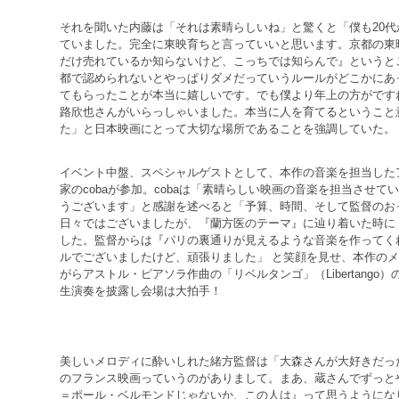
それを聞いた内藤は「それは素晴らしいね」と驚くと「僕も20
ていました。完全に東映育ちと言っていいと思います。京都の東
だけ売れているか知らないけど、こっちでは知らんで』というと
都で認められないとやっぱりダメだっていうルールがどこかにあ
てもらったことが本当に嬉しいです。でも僕より年上の方がです
路欣也さんがいらっしゃいました。本当に人を育てるということ
た」と日本映画にとって大切な場所であることを強調していた。
イベント中盤、スペシャルゲストとして、本作の音楽を担当した
家のcobaが参加。cobaは「素晴らしい映画の音楽を担当させ
うございます」と感謝を述べると「予算、時間、そして監督のお
日々ではございましたが、『蘭方医のテーマ』に辿り着いた時に
した。監督からは『パリの裏通りが見えるような音楽を作ってく
ルでございましたけど、頑張りました」 と笑顔を見せ、本作の
がらアストル・ピアソラ作曲の「リベルタンゴ」（Libertango
生演奏を披露し会場は大拍手！
美しいメロディに酔いしれた緒方監督は「大森さんが大好きだった
のフランス映画っていうのがありまして。まあ、蔵さんでずっと
＝ポール・ベルモンドじゃないか、この人は』って思うようにな