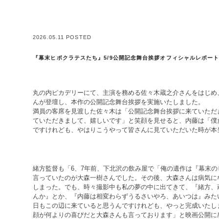
2026.05.11 POSTED
『幕末ヒポクラテスたち』5/9公開記念舞台挨拶オフィシャルレポー
丸の内ピカデリーにて、主演を務める佐々木蔵之介さんをはじめ
んが登壇し、本作の公開記念舞台挨拶を実施いたしました。
満員の客席を見渡した佐々木は「公開記念舞台挨拶に来ていただ
ていただきまして、嬉しいです」と笑顔を見せると、内藤は「僕
ですけれども、やはりこうやって皆さんに見ていただいた時が本
緒方監督も「6、7年前、下北沢の飲み屋で「俺の遺作は『幕末
言っていたのが大森一樹さんでした。その後、大森さんは病気に
しまった。でも、時々撮影中も私の夢の中に出てきて、『緒方、
んか』とか、『内藤は相変わらずうるさいやろ、あいつは』みた
日もこの辺に来ていると思うんですけれども、やっと完成いたし
顔が何よりの喜びだと大森さんも言っております」と映画公開に