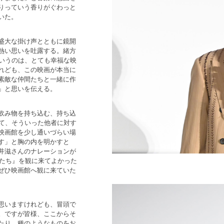
りっていう香りがぐわっと
いた。
盛大な掛け声とともに鏡開
熱い思いを吐露する。緒方
というのは、とても幸福な映
れども、この映画が本当に
素敵な仲間たちと一緒に作
」と思いを伝える。
飲み物を持ち込む、持ち込
して、そういった他者に対す
映画館を少し通いづらい場
す」と胸の内を明かすと
井滋さんのナレーションが
スたち』を観に来てよかった
ぜひ映画館へ観に来ていた
思いますけれども、冒頭で
。ですが皆様、ここからそ
たり、種のようなものをお