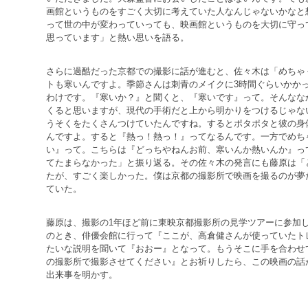
画館というものをすごく大切に考えていた人なんじゃないかなと
って世の中が変わっていっても、映画館というものを大切に守っ
思っています」と熱い思いを語る。
さらに過酷だった京都での撮影に話が進むと、佐々木は「めちゃ
トも寒いんですよ。季節さんは刺青のメイクに3時間ぐらいかか
わけです。『寒いか？』と聞くと、『寒いです』って。そんなな
くると思いますが、現代の手術だと上から明かりをつけるじゃな
うそくをたくさんつけていたんですね。するとポタポタと彼の身
んですよ。すると『熱っ！熱っ！』ってなるんです。一方でめち
い』って。こちらは『どっちやねんお前、寒いんか熱いんか』っ
てたまらなかった」と振り返る。その佐々木の発言にも藤原は「
たが、すごく楽しかった。僕は京都の撮影所で映画を撮るのが夢
ていた。
藤原は、撮影の1年ほど前に東映京都撮影所の見学ツアーに参加
のとき、俳優会館に行って『ここが、高倉健さんが使っていたト
たいな説明を聞いて『おおー』となって。もうそこに手を合わせ
の撮影所で撮影させてください』とお祈りしたら、この映画の話
出来事を明かす。