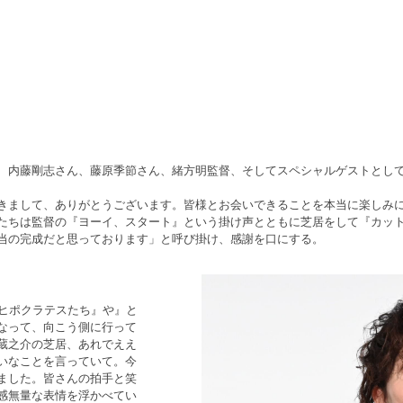
ト
、内藤剛志さん、藤原季節さん、緒方明監督、そしてスペシャルゲストとして、
きまして、ありがとうございます。皆様とお会いできることを本当に楽しみ
たちは監督の『ヨーイ、スタート』という掛け声とともに芝居をして『カッ
当の完成だと思っております」と呼び掛け、感謝を口にする。
のヒポクラテスたち』や』と
なって、向こう側に行って
蔵之介の芝居、あれでええ
いなことを言っていて。今
ました。皆さんの拍手と笑
感無量な表情を浮かべてい