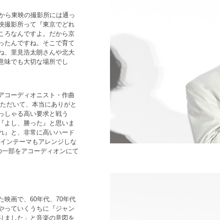
代から東映の撮影所には通っ
映撮影所って『東京でどれ
ころなんですよ。だから京
ったんですね。そこで育て
ね、里見浩太朗さんや北大
意味でも大切な場所でし
アコーディオニスト・作曲
ていただいて、本当にありがと
っしゃる高い要求と戦う
『よし、勝った』と思いま
れ』と、非常に高いハード
メインテーマもアレンジしな
）の一部をアコーディオンにて
映画で、60年代、70年代
やっていくうちに『ジャン
りました」と音楽の意図を