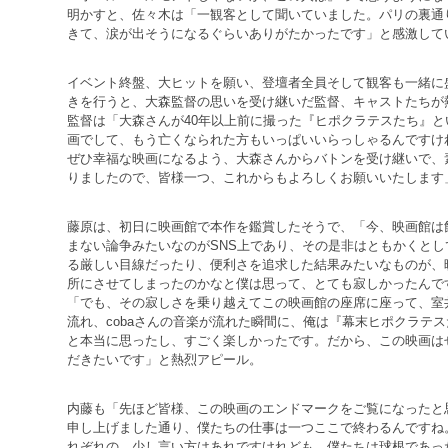
明かすと、佐々木は「一観客として聞いていました。パリの裏通
きて、涙が出そうになるぐらいありがたかったです」と感激して
イベント終盤、大ヒットを願い、登壇者全員そして観客も一緒に
きを行うと、大森監督の思いを受け継いだ監督、キャストたちが
監督は「大森さんが40年以上前に撮った『ヒポクラテスたち』
画でして、もう亡くなられた方もいっぱいいらっしゃるんですけ
ぜひ幸福な映画になるよう、大森さんからバトンを受け継いで、
りましたので、皆様一つ、これからもよろしくお願いいたします
藤原は、初日に映画館で本作を鑑賞したそうで、「今、映画館は
まない論争みたいなのがSNS上であり、その是非はともかくと
る厳しい目線だったり、便利さを追求した結果みたいなものが、
所にさせてしまったのかなと僕は思って、とても寂しかったんで
「でも、その寂しさを乗り越えてこの映画館の座席に座って、室
流れ、cobaさんの音楽が流れた瞬間に、俺は『幕末ヒポクラテ
と本当に思ったし、すごく楽しかったです。だから、この映画は
だきたいです」と熱烈アピール。
内藤も「先ほど皆様、この映画のエンドマークをご覧になったと
申し上げました通り、僕たちの仕事は一つここで終わるんですね
れぞれの、少し言い方はあれですけれども、僕たちは球根であっ