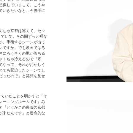
想像していまして。こうや
ていきたいなと、今勝手に
くちゃ京都は寒くて、セッ
っていて。その間ずっと裸な
か、手術するシーンが出て
いですか。でも映画ではろ
体にろうそくの蝋が落ちる
ゃくちゃ冷えるので『寒
てなって、それがおかしく
とても緊迫したシーンでし
だったので」と笑顔を見せ
していたことを明かすと「そ
レーニングルームです』み
て『どうかこの東映の京都
が来たんです」と運命的な