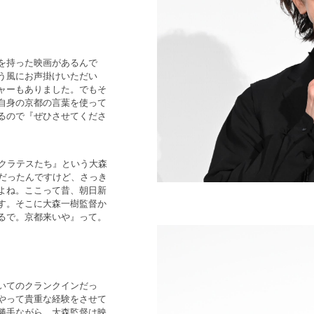
を持った映画があるんで
う風にお声掛けいただい
ャーもありました。でもそ
自身の京都の言葉を使って
るので『ぜひさせてくださ
ポクラテスたち』という大森
時だったんですけど、さっき
よね。ここって昔、朝日新
す。そこに大森一樹監督か
るで。京都来いや』って。
いてのクランクインだっ
やって貴重な経験をさせて
勝手ながら、大森監督は映