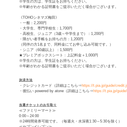
※学生の方は、学生証をお持ちください。
※年齢がわかる証明書をご提示いただく場合がございます。
《TOHOシネマズ梅田》
・一般：2,200円
・大学生、専門学校生：1,700円
・高校生、ジュニア（3歳～中学生まで）：1,200円
・障がい者手帳をお持ちの方：1,200円
（同伴の方1名まで、同料金にてお申し込み可能です。）
・シニア（60歳以上）：1,500円
★プレミアボックスシート：上記料金＋1,000円
※学生の方は、学生証をお持ちください。
※年齢がわかる証明書をご提示いただく場合がございます。
決済方法
・クレジットカード（詳細はこちら⇒
https://t.pia.jp/guide/credit.
・後払い powered by atone（詳細はこちら⇒
https://t.pia.jp/guide
当選チケットのお引取り
≪ファミリーマート≫
0:00～24:00
※24時間発券可能です。（毎週火・水深夜1:30～5:30を除く）
≪セブンイレブン≫