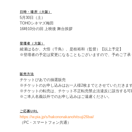
日時・場所（大阪）
5月30日（土）
TOHOシネマズ梅田
16時10分の回 上映後 舞台挨拶
登壇者（大阪）
綾瀬はるか、大悟（千鳥）、是枝裕和（監督）【以上予定】
※登壇者の予定は変更になることもございますので、予めご了承
販売方法
チケットぴあでの抽選販売
※チケットのお申し込みはお一人様2枚までとさせていただきま
※チケットの転売は、チケット不正転売禁止法違反に該当する可
※ご本人名義以外でのお申し込みはご遠慮ください。
ご応募URL
https://w.pia.jp/s/hakononakanohitsuji26bai/
（PC・スマートフォン共通）