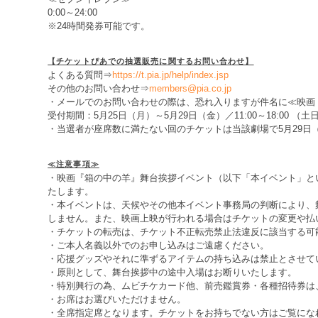
0:00～24:00
※24時間発券可能です。
【チケットぴあでの抽選販売に関するお問い合わせ】
よくある質問⇒
https://t.pia.jp/help/index.jsp
その他のお問い合わせ⇒
members@pia.co.jp
・メールでのお問い合わせの際は、恐れ入りますが件名に≪映画
受付期間：5月25日（月）～5月29日（金）／11:00～18:00 （
・当選者が座席数に満たない回のチケットは当該劇場で5月29日
≪注意事項≫
・映画『箱の中の羊』舞台挨拶イベント（以下「本イベント」と
たします。
・本イベントは、天候やその他本イベント事務局の判断により、
しません。また、映画上映が行われる場合はチケットの変更や払
・チケットの転売は、チケット不正転売禁止法違反に該当する可
・ご本人名義以外でのお申し込みはご遠慮ください。
・応援グッズやそれに準ずるアイテムの持ち込みは禁止とさせて
・原則として、舞台挨拶中の途中入場はお断りいたします。
・特別興行の為、ムビチケカード他、前売鑑賞券・各種招待券は
・お席はお選びいただけません。
・全席指定席となります。チケットをお持ちでない方はご覧にな