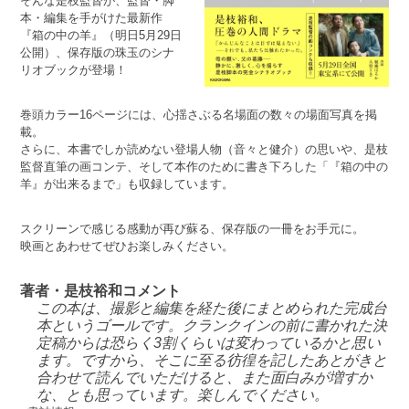
そんな是枝監督が、監督・脚
本・編集を手がけた最新作
『箱の中の羊』（明日5月29日
公開）、保存版の珠玉のシナ
リオブックが登場！
巻頭カラー16ページには、心揺さぶる名場面の数々の場面写真を掲
載。
さらに、本書でしか読めない登場人物（音々と健介）の思いや、是枝
監督直筆の画コンテ、そして本作のために書き下ろした「『箱の中の
羊』が出来るまで」も収録しています。
スクリーンで感じる感動が再び蘇る、保存版の一冊をお手元に。
映画とあわせてぜひお楽しみください。
著者・是枝裕和コメント
この本は、撮影と編集を経た後にまとめられた完成台
本というゴールです。クランクインの前に書かれた決
定稿からは恐らく3割くらいは変わっているかと思い
ます。ですから、そこに至る彷徨を記したあとがきと
合わせて読んでいただけると、また面白みが増すか
な、とも思っています。楽しんでください。