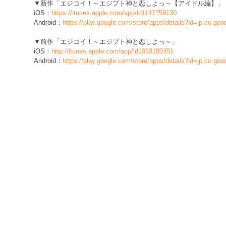
▼新作「エジコイ！～エジプト神と恋しよっ～【アイドル編】」
iOS：
https://itunes.apple.com/app/id1141759130
Android：
https://play.google.com/store/apps/details?id=jp.co.go
▼前作「エジコイ！～エジプト神と恋しよっ～」
iOS：
http://itunes.apple.com/app/id1063180351
Android：
https://play.google.com/store/apps/details?id=jp.co.go