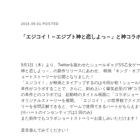
2016.09.01 POSTED
「エジコイ！～エジプト神と恋しよっ～」と神コラ
9月1日（木）より、Twitterを賑わせたシュールギャグSS乙女
神と恋しよっ～」の新作リリースにあわせ、 映画『キング・オ
ョートストーリーが公開となりました！
「エジコイ！」が映画とタイアップするのは今回が初！シュール
本作がコラボすることで、さらに、斜め上いく爆笑必至の“神”コ
の本作とのコラボでは、起動時のタイトル画面に「コラボショー
オリジナルストーリーを展開。 「エジコイ！」の世界観でクイ
リーを全問正解できると、ゲームで使用できるハートがもらえま
(※ハートのインセンティブは1 回のみ)
また前作でもコラボショートストーリーお楽しみいただけます！
是非遊んでみてください！