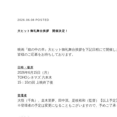
2026.06.08 POSTED
大ヒット御礼舞台挨拶 開催決定！
映画『箱の中の羊』大ヒット御礼舞台挨拶を下記日程にて開催し
皆様のご応募をお待ちしております。
日時・場所
2026年6月15日（月）
TOHOシネマズ 六本木
15：10の回 上映終了後
登壇者
大悟（千鳥）、桒木里夢、田中泯、是枝裕和（監督）【以上予定
※登壇者の予定は変更になることもございますので、予めご了承