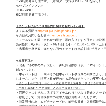
※24時間発券可能です。（毎週火・水深夜1:30～5:30を除く）
≪セブンイレブン≫
0:00～24:00
※24時間発券可能です。
【チケットぴあでの抽選販売に関するお問い合わせ】
よくある質問⇒
https://t.pia.jp/help/index.jsp
その他のお問い合わせ⇒
members@pia.co.jp
・メールでのお問い合わせの際は、恐れ入りますが件名に≪映画
受付期間：6月9日（火）～6月15日（月）／11:00～18:00 （土
・当選者が座席数に満たない回のチケットは当該劇場で5月２７
≪注意事項≫
・映画『箱の中の羊』大ヒット御礼舞台挨拶（以下「本イベント
催いたします。
・本イベントは、天候やその他本イベント事務局の判断により、
しません。また、映画上映が行われる場合はチケットの変更や払
・チケットの転売は、チケット不正転売禁止法違反に該当する可能性
・ご本人名義以外でのお申し込みはご遠慮ください。
・応援グッズやそれに準ずるアイテムの持ち込みは禁止とさせて
・原則として、舞台挨拶中の途中入場はお断りいたします。
・特別興行の為、ムビチケカード他、前売鑑賞券・各種招待券は