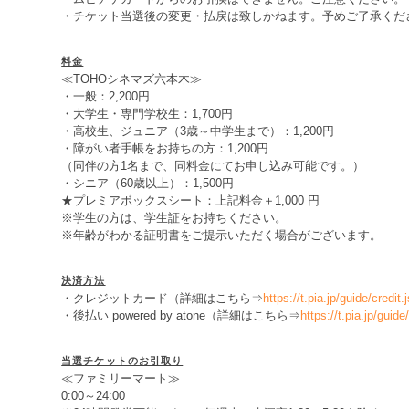
・チケット当選後の変更・払戻は致しかねます。予めご了承くだ
料金
≪TOHOシネマズ六本木≫
・一般：2,200円
・大学生・専門学校生：1,700円
・高校生、ジュニア（3歳～中学生まで）：1,200円
・障がい者手帳をお持ちの方：1,200円
（同伴の方1名まで、同料金にてお申し込み可能です。）
・シニア（60歳以上）：1,500円
★プレミアボックスシート：上記料金＋1,000 円
※学生の方は、学生証をお持ちください。
※年齢がわかる証明書をご提示いただく場合がございます。
決済方法
・クレジットカード（詳細はこちら⇒
https://t.pia.jp/guide/credit.
・後払い powered by atone（詳細はこちら⇒
https://t.pia.jp/guide
当選チケットのお引取り
≪ファミリーマート≫
0:00～24:00