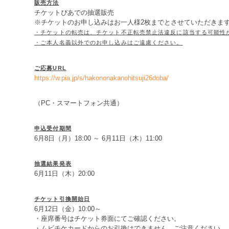
販売方法
チケットぴあでの抽選販売
※チケットのお申し込みはお一人様2枚までとさせていただきま
・チケットの転売は、チケット不正転売禁止法違反に該当する可能性
・ご本人名義以外でのお申し込みはご遠慮ください。
ご応募URL
https://w.pia.jp/s/hakononakanohitsuji26doba/
（PC・スマートフォン共通）
申込受付期間
6月8日（月）18:00 ～ 6月11日（木）11:00
抽選結果発表
6月11日（木）20:00
チケット引換開始日
6月12日（金）10:00～
・座席番号はチケット券面にてご確認ください。
・ムビチケカードからのお引換はできません。ご注意ください。