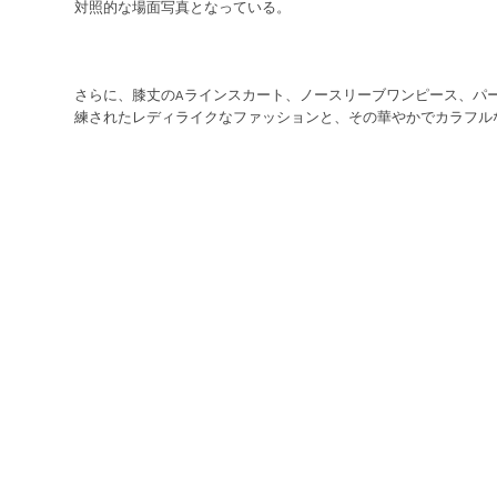
対照的な場面写真となっている。
さらに、膝丈の
ラインスカート、ノースリーブワンピース、パ
A
練されたレディライクなファッションと、その華やかでカラフル