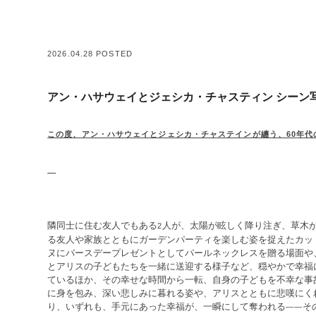
2026.04.28 POSTED
アン・ハサウェイとジェシカ・チャスティン シーン写
この度、アン・ハサウェイとジェシカ・チャステインが纏う、
60
年代
隣同士に住む友人でもある
人が、太陽が眩しく降り注ぎ、草木
2
る友人や家族とともにガーデンパーティを楽しむ姿を捉えたカッ
ヌにバースデープレゼントとしてパールネックレスを贈る場面や
とアリスの子どもたちを一緒に送迎する様子など、穏やかで幸福
ているほか、その幸せな時間から一転、自身の子どもを不幸な事
に身を包み、深い悲しみに暮れる姿や、アリスとともに悲嘆にく
り、いずれも、手元にあった幸福が、一瞬にして奪われる
そ
――