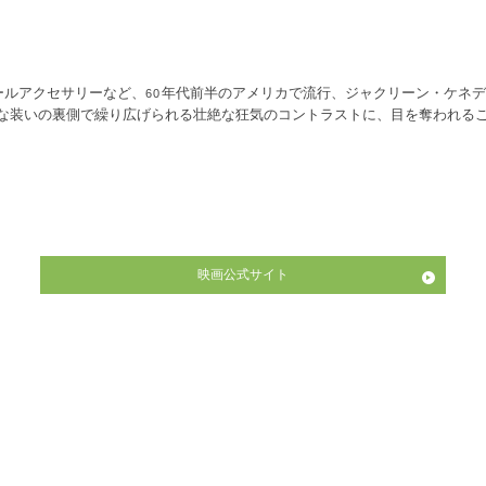
ールアクセサリーなど、
年代前半のアメリカで流行、ジャクリーン・ケネデ
60
な装いの裏側で繰り広げられる壮絶な狂気のコントラストに、目を奪われる
映画公式サイト