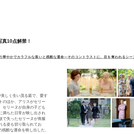
真10点解禁！
の華やかでカラフルな装いと残酷な運命―そのコントラストに、目を奪われるシー
が美しく生い茂る庭で、愛す
トのほか、アリスがセリー
、セリーヌが自身の子ども
に満ちた日常が映し出され
故で失ったセリーヌが喪服
れる姿も切り取られてお
の残酷な運命を映し出した、