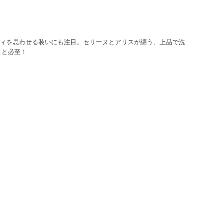
ィを思わせる装いにも注目。セリーヌとアリスが纏う、上品で洗
こと必至！