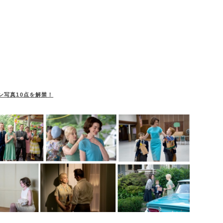
ン写真
10
点を解禁！