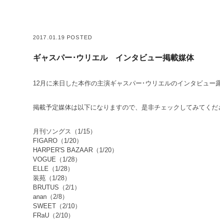
2017.01.19 POSTED
ギャスパー･ウリエル インタビュー掲載媒体
12月に来日した本作の主演ギャスパー･ウリエルのインタビュー
掲載予定媒体は以下になりますので、是非チェックしてみてくだ
月刊ソングス（1/15）
FIGARO（1/20）
HARPER'S BAZAAR（1/20）
VOGUE（1/28）
ELLE（1/28）
装苑（1/28）
BRUTUS（2/1）
anan（2/8）
SWEET（2/10）
FRaU（2/10）