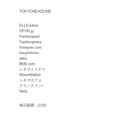
TOKYOHEADLINE
ELLEonline
SPUR.jp
Fashionpost
Fashionpress
honeyee.com
houyhnhnm
qetic
映画.com
シネマトゥデイ
MovieWalker
シネマカフェ
クランクイン!
NeoL
毎日新聞（1/19）