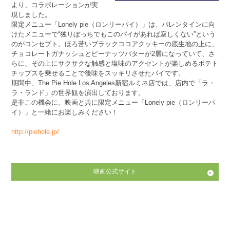
より、コラボレーションが実
現しました。
限定メニュー「Lonely pie（ロンリーパイ）」は、バレンタインに向
けたメニューで“独りぼっちでもこのパイがあれば寂しくない”という
のがコンセプト。ほろ苦いブラックココアクッキーの底生地の上に、
チョコレートガナッシュとピーナッツバターが2層になっていて、さ
らに、その上にサクサクな触感と塩味のアクセントが楽しめるポテト
チップスを乗せることで後味をスッキリさせたパイです。
期間中、The Pie Hole Los Angeles新宿ルミネ店では、店内で「ラ・
ラ・ランド」の世界観を演出しております。
是非この機会に、映画と共に限定メニュー「Lonely pie（ロンリーパ
イ）」と一緒にお楽しみください！
http://piehole.jp/
映画公式サイト