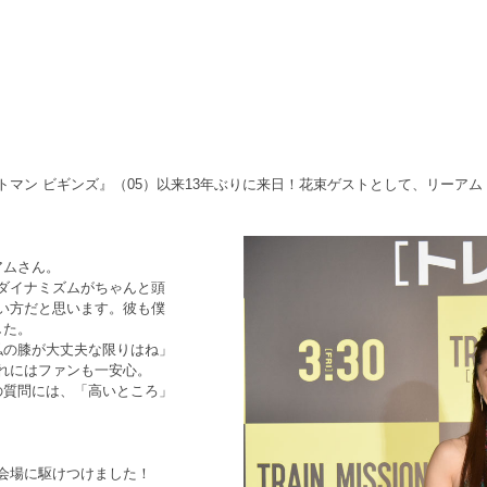
！
マン ビギンズ』（05）以来13年ぶりに来日！花束ゲストとして、リーア
アムさん。
ダイナミズムがちゃんと頭
い方だと思います。彼も僕
した。
私の膝が大丈夫な限りはね」
れにはファンも一安心。
の質問には、「高いところ」
会場に駆けつけました！