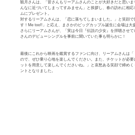
観月さんは、「皆さんもリーアムさんのことが大好きだと思いま
んなに近づいてしまってすみません」と挨拶し、春の訪れに相応し
ムにプレゼント。
対するリーアムさんは、「恋に落ちてしまいました。」と笑顔で
す！Me too!!」と応え、まさかのビッグカップル誕生に会場は
さらにリーアムさんが、「実は今日『伝説の少女』を拝聴させて
さんのデビューシングルを事前に聞いていた事も明らかに！
最後にこれから映画を鑑賞するファンに向け、リーアムさんは「
ので、ぜひ乗り心地を楽しんでください。また、チケットが必要
ットを用意して楽しんでくださいね。」と哀愁ある笑顔で締めく
ントとなりました。