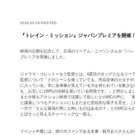
2018.03.19 POSTED
『トレイン・ミッション』ジャパンプレミアを開催
映画の公開を記念して、主演のリーアム・ニーソンさんが『バット
プレミアを実施しました。
ジャウマ・コレット＝セラ監督とは、4度目のタッグとなるリー
監督について「どのシーンを撮っていても、作品全体のカタチや
に入っている。常に全体像が見えている力を持たれている数少な
も、お互いに100%の信頼を置いている関係です。」と明かしま
また今後もアクション映画で活躍して欲しいとのMCの声に、「
と謙遜しつつもアクションにもまだまだ意欲的な様子を見せ、こ
一方で「そんな最強の男にも怖いものはあるの？」とのMCから
とぼそっと答えるチャーミングな一面も。
イベント中盤には、彼の大ファンである女優・観月ありささんが