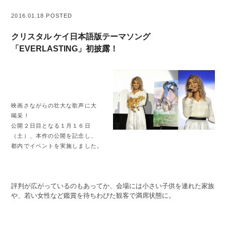
2016.01.18 POSTED
クリスタル ケイ日本語版テーマソング
「EVERLASTING」初披露！
映画さながらの壮大な歌声に大
喝采！
公開２日目となる１月１６日
（土）、本作の公開を記念し、
都内でイベントを実施しました。
評判が広がっているのもあってか、会場には小さい子供を連れた家族
や、若い女性など鑑賞を待ちわびた観客で満席状態に。