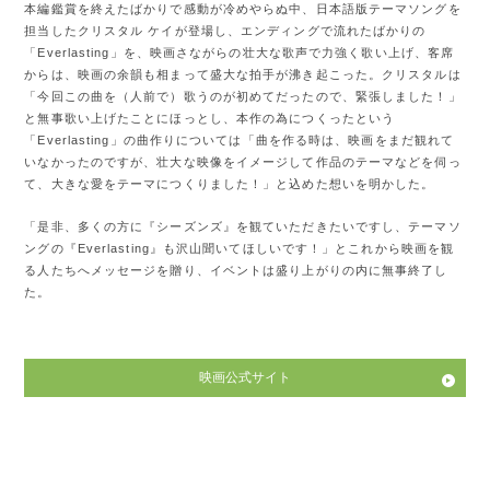
本編鑑賞を終えたばかりで感動が冷めやらぬ中、日本語版テーマソングを
担当したクリスタル ケイが登場し、エンディングで流れたばかりの
「Everlasting」を、映画さながらの壮大な歌声で力強く歌い上げ、客席
からは、映画の余韻も相まって盛大な拍手が沸き起こった。クリスタルは
「今回この曲を（人前で）歌うのが初めてだったので、緊張しました！」
と無事歌い上げたことにほっとし、本作の為につくったという
「Everlasting」の曲作りについては「曲を作る時は、映画をまだ観れて
いなかったのですが、壮大な映像をイメージして作品のテーマなどを伺っ
て、大きな愛をテーマにつくりました！」と込めた想いを明かした。
「是非、多くの方に『シーズンズ』を観ていただきたいですし、テーマソ
ングの『Everlasting』も沢山聞いてほしいです！」とこれから映画を観
る人たちへメッセージを贈り、イベントは盛り上がりの内に無事終了し
た。
映画公式サイト