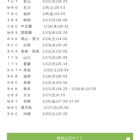
ＴＵＴ 富山 1/11(月)16:23
ＭＲＯ 石川 1/9(土)25:53
ＦＢＣ 福井 1/8(金)16:25
ＳＢＳ 静岡 1/17(日)26:05
ＣＢＣ 中京圏 1/14(木)26:31
ＭＢＳ 関西圏 1/13(水)10:25
ＲＳＫ 岡山・香川 1/16(土)14:00
ＲＣＣ 広島 1/13(水)26:20
ＢＳＳ 島根・鳥取 1/12(火)15:55
ＴＹＳ 山口 1/17(日)25:05
ＩＴＶ 愛媛 1/12(火)25:14
ＫＵＴＶ 高知 1/23(土)16:54
ＲＫＢ 福岡 1/18(月)26:03
ＮＢＣ 長崎 1/12(火)25:50
ＲＫＫ 熊本 1/11(月)16:23・1/20(水)10:20
ＯＢＳ 大分 1/17(日)5:15
ＭＲＴ 宮崎 1/15(金)27:03-27:33
ＭＢＣ 鹿児島 1/17(日)25:05
ＲＢＣ 沖縄 1/23(土)10:25
映画公式サイト