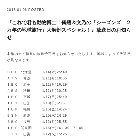
2016.01.06 POSTED
『これで君も動物博士！鶴瓶＆文乃の「シーズンズ ２
万年の地球旅行」大解剖スペシャル！』放送日のお知ら
せ
本作のナビ特番の放送予定日をお知らせいたします。地域によって放送日
が異なります。
ＨＢＣ 北海道 1/14(木)25:40
ＡＴＶ 青森 1/11(月)10:55
ＩＢＣ 岩手 1/11(月)16:19
ＡＢＳ 秋田 1/11(月)10:25
ＴＢＣ 宮城 1/17(日)25:40
ＴＵＹ 山形 1/10(日)6:15
ＴＵＦ 福島 1/15(金)14:24
ＢＳＮ 新潟 1/20(水)26:29
ＳＢＣ 長野 1/11(月)25:55
ＴＢＳ 関東圏 1/16(土)16：30-17：00
ＵＴＹ 山梨 1/12(火)15:25