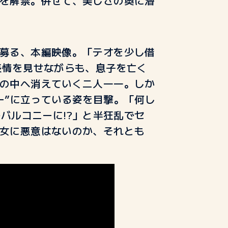
を解禁。併せて、美しさの奥に潜
募る、本編映像。「テオを少し借
表情を見せながらも、息子を亡く
の中へ消えていく二人
――
。しか
ー
”
に立っている姿を目撃。「何し
でバルコニーに
!?
」と半狂乱でセ
女に悪意はないのか、それとも