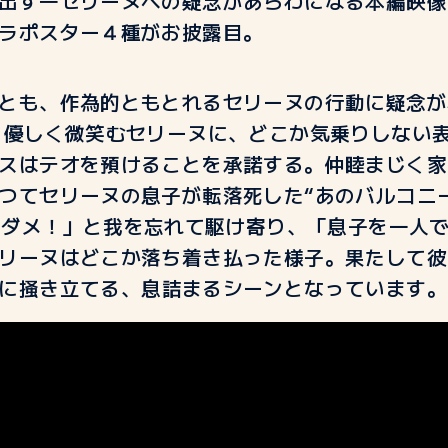
出す―セリーヌへの疑念があらわになる本編映像
ラポスター４種がお披露目。
とも、作為的ともとれるセリーヌの行動に疑念が
と優しく微笑むセリーヌに、どこか気乗りしない
スはテオを預けることを承諾する。仲睦まじく家
つてセリーヌの息子が転落死した
“
あのバルコニ
はダメ！」と我を忘れて駆け寄り、「息子を一人
リーヌはどこか落ち着き払った様子。果たして彼
に掻き立てる、息詰まるシーンとなっています。