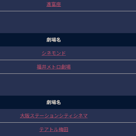
進富座
劇場名
シネモンド
福井メトロ劇場
劇場名
大阪ステーションシティシネマ
テアトル梅田