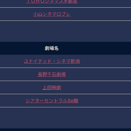
ＴＯＨＯシネマズ宇都宮
小山シネマロブレ
劇場名
ユナイテッド・シネマ新潟
長野千石劇場
上田映劇
シアターセントラルBe館