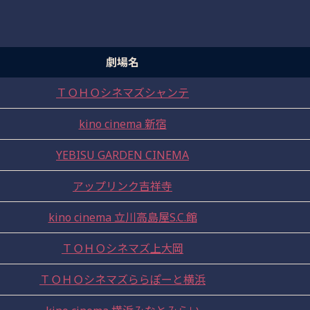
劇場名
ＴＯＨＯシネマズシャンテ
kino cinema 新宿
YEBISU GARDEN CINEMA
アップリンク吉祥寺
kino cinema 立川高島屋S.C.館
ＴＯＨＯシネマズ上大岡
ＴＯＨＯシネマズららぽーと横浜