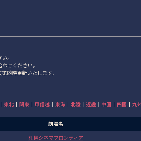
さい。
合わせください。
次第随時更新いたします。
東北
関東
甲信越
東海
北陸
近畿
中国
四国
九
劇場名
札幌シネマフロンティア