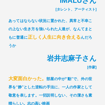
IMALUさん
[タレント、アーティスト]
あってはならない状況に置かれた、
異常と不幸こ
の上ない生き方を強いられた人達が、
なんてまと
正しく人生に向き合える
もに普通に
んだろ
うか
岩井志麻子さん
[作家]
大変面白かった。
部屋の中が“動”で、外の世
界を“静”とした逆転の手法に、
一人の作家として
敬意を表します。一切説明しない、その潔さも素
晴らしい。
志の高い映画