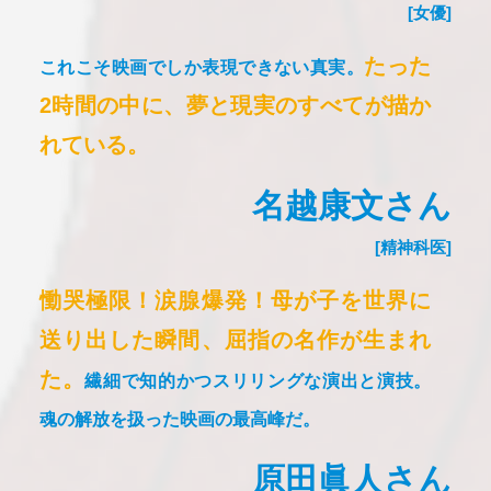
[女優]
たった
これこそ映画でしか表現できない真実。
2時間の中に、夢と現実のすべてが描か
れている。
名越康文さん
[精神科医]
慟哭極限！涙腺爆発！
母が子を世界に
送り出した瞬間、屈指の名作が生まれ
た。
繊細で知的かつスリリングな演出と演技。
魂の解放を扱った映画の最高峰だ。
原田眞人さん