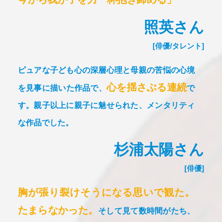
照英さん
[俳優/タレント]
ピュアな子ども心の深層心理と母親の苦悩の心境
心を揺さぶる連続
を見事に描いた作品で、
で
す。
親子以上に親子に魅せられた、メンタリティ
な作品でした。
杉浦太陽さん
[俳優]
胸が張り裂けそうになる思いで観た。
たまらなかった。
そして見て数時間がたち、