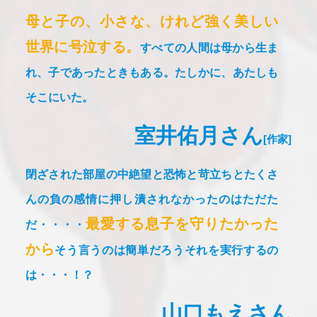
母と子の、小さな、けれど強く美しい
世界に号泣する。
すべての人間は母から生ま
れ、子であったときもある。
たしかに、あたしも
そこにいた。
室井佑月さん
[作家]
閉ざされた部屋の中
絶望と恐怖と苛立ちと
たくさ
んの負の感情に
押し潰されなかったのは
ただた
最愛する息子を守りたかった
だ・・・・
から
そう言うのは簡単だろう
それを実行するの
は・・・！？
山口もえさん