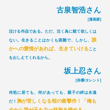
古泉智浩さん
[漫画家]
泣ける作品である。ただ、泣く為に観て欲しくは
誰
ない。
生きることはかくも困難で、しかし、
かへの愛情があれば、生きていける
こと
をおしえてくれるから。
坂上忍さん
[俳優/タレント]
何処に居ても、何があっても、親子の絆は永遠
胸が苦しくなる程の衝撃作！
「俺も
だ！
今から我が子を力一杯抱き締める」