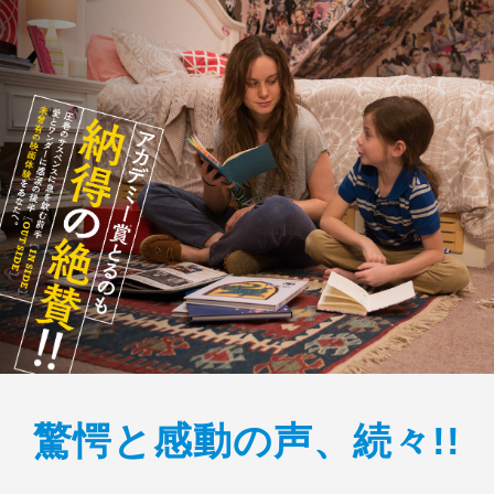
驚愕と感動の声、続々!!