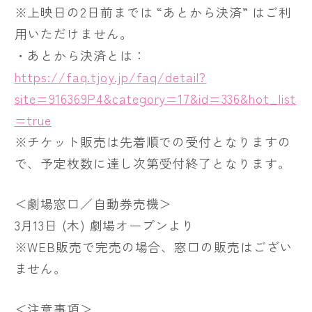
※上映日の2日前までは “あとから決済” はご利
用いただけません。
・あとから決済とは：
https://faq.tjoy.jp/faq/detail?
site=916369P4&category=17&id=336&hot_list
=true
※チケット販売は先着順での受付となりますの
で、予定枚数に達し次第受付終了となります。
＜劇場窓口／自動券売機＞
3月13日 (木) 劇場オープンより
※WEB販売で完売の場合、窓口の販売はござい
ません。
＜注意事項＞