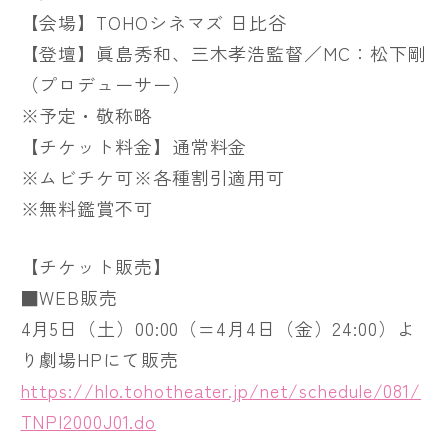
【会場】TOHOシネマズ 日比谷
【登壇】眞島秀和、三木孝浩監督／MC：松下剛
（プロデューサー）
※予定・敬称略
【チケット料金】通常料金
※ムビチケ可※各種割引適用可
※無料鑑賞不可
【チケット販売】
■WEB販売
4月5日（土）00:00（=4月4日（金）24:00）よ
り劇場HPにて販売
https://hlo.tohotheater.jp/net/schedule/081/
TNPI2000J01.do