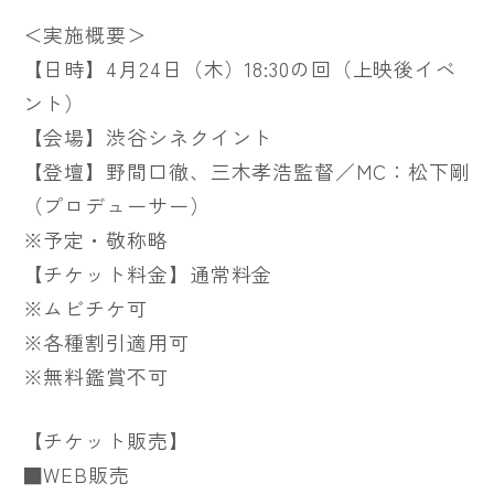
＜実施概要＞
【日時】4月24日（木）18:30の回（上映後イベ
ント）
【会場】渋谷シネクイント
【登壇】野間口徹、三木孝浩監督／MC：松下剛
（プロデューサー）
※予定・敬称略
【チケット料金】通常料金
※ムビチケ可
※各種割引適用可
※無料鑑賞不可
【チケット販売】
■WEB販売