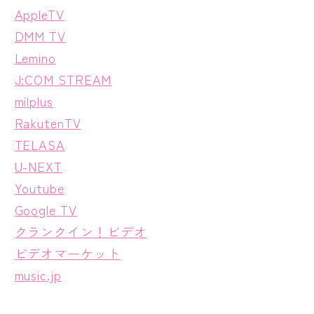
AppleTV
DMM TV
Lemino
J:COM STREAM
milplus
RakutenTV
TELASA
U-NEXT
Youtube
Google TV
クランクイン！ビデオ
ビデオマーケット
music.jp