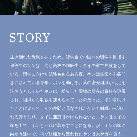
生き別れた母親を探すため、奨学金で中国への留学を目指す
優等生のケンは、同じ高校の同級生：タイの家で居候をして
いる。留学に向けた試験も迫るある夜、ケンは集団から袋叩
きにされている青年：ボンを助ける。薬の密売組織から足を
洗おうとしていたボンは、紛失した薬物の所在の責任を追及
され、組織から制裁を加えられていたのだった。ボンを助け
たことによって、その仲間と見なされたケンも組織から追わ
れる身となり、タイに迷惑はかけられないと、ケンはタイの
家を出て、ボンと一緒に暮らすことになる。が、ボンの家に
向かう途中で、再び組織から襲われたケンは大ケガを負う。