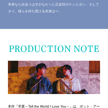
本来なら出会うはずがなかった正反対のケンとボン、そして
タイ。彼らを待ち受ける未来はー。
本作『卒業～Tell the World I Love You～』は、ポット・アー
悪役