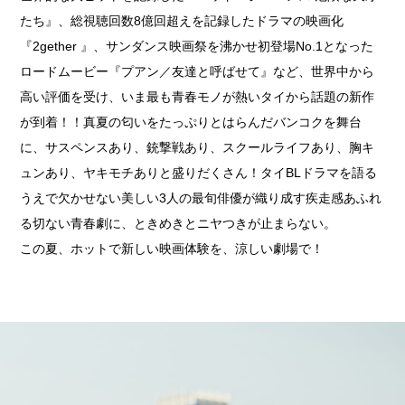
たち』、総視聴回数8億回超えを記録したドラマの映画化
『2gether 』、サンダンス映画祭を沸かせ初登場No.1となった
ロードムービー『プアン／友達と呼ばせて』など、世界中から
高い評価を受け、いま最も青春モノが熱いタイから話題の新作
が到着！！真夏の匂いをたっぷりとはらんだバンコクを舞台
に、サスペンスあり、銃撃戦あり、スクールライフあり、胸キ
ュンあり、ヤキモチありと盛りだくさん！タイBLドラマを語る
うえで欠かせない美しい3人の最旬俳優が織り成す疾走感あふれ
る切ない青春劇に、ときめきとニヤつきが止まらない。
この夏、ホットで新しい映画体験を、涼しい劇場で！