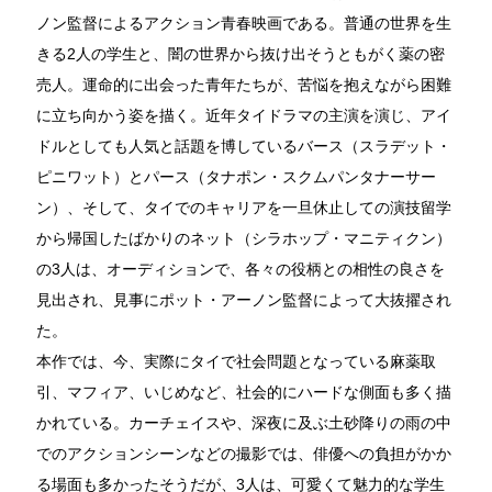
ノン監督によるアクション青春映画である。普通の世界を生
後ま
きる2人の学生と、闇の世界から抜け出そうともがく薬の密
に多
売人。運命的に出会った青年たちが、苦悩を抱えながら困難
はま
に立ち向かう姿を描く。近年タイドラマの主演を演じ、アイ
たこ
ドルとしても人気と話題を博しているバース（スラデット・
いう
ピニワット）とパース（タナポン・スクムパンタナーサー
演技
ン）、そして、タイでのキャリアを一旦休止しての演技留学
作品
から帰国したばかりのネット（シラホップ・マニティクン）
撮影
の3人は、オーディションで、各々の役柄との相性の良さを
よう
見出され、見事にポット・アーノン監督によって大抜擢され
的な
た。
シー
本作では、今、実際にタイで社会問題となっている麻薬取
今作
引、マフィア、いじめなど、社会的にハードな側面も多く描
は、
かれている。カーチェイスや、深夜に及ぶ土砂降りの雨の中
私に
でのアクションシーンなどの撮影では、俳優への負担がかか
が、
る場面も多かったそうだが、3人は、可愛くて魅力的な学生
を尽