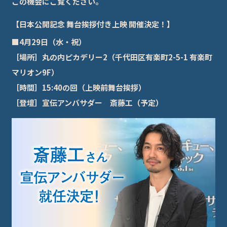
この機会にご覧ください。
【日本公開記念 舞台挨拶付き上映 開催決定！】
■4月29日（水・祝）
［場所］丸の内ピカデリー2（千代田区有楽町2-5-1 有楽町
マリオン9F）
［時間］15:40の回（上映前舞台挨拶）
［登壇］宣伝アンバサダー 斎藤工（予定）