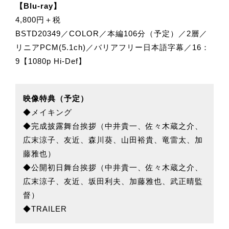
【Blu-ray】
4,800円＋税
BSTD20349／COLOR／本編106分（予定）／2層／
リニアPCM(5.1ch)／バリアフリー日本語字幕／16：
9【1080p Hi-Def】
映像特典（予定）
◆メイキング
◆完成披露舞台挨拶（中井貴一、佐々木蔵之介、
広末涼子、友近、森川葵、山田裕貴、竜雷太、加
藤雅也）
◆公開初日舞台挨拶（中井貴一、佐々木蔵之介、
広末涼子、友近、坂田利夫、加藤雅也、武正晴監
督）
◆TRAILER