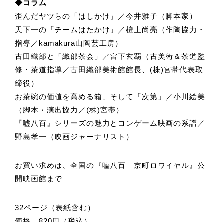
◆コラム
歪んだヤツらの「はしかけ」／今井雅子（脚本家）
天下一の「チームはたかけ」／檀上尚亮（作陶協力・
指導／kamakura山陶芸工房）
古田織部と「織部茶会」／宮下玄覇（古美術＆茶道監
修・茶道指導／古田織部美術館館長、(株)宮帯代表取
締役）
お茶碗の価値を高める箱、そして「次第」／小川絵美
（脚本・演出協力／(株)宮帯）
『嘘八百』シリーズの魅力とコンゲーム映画の系譜／
野島孝一（映画ジャーナリスト）
お買い求めは、全国の『嘘八百 京町ロワイヤル』公
開映画館まで
32ページ（表紙含む）
価格 820円（税込）