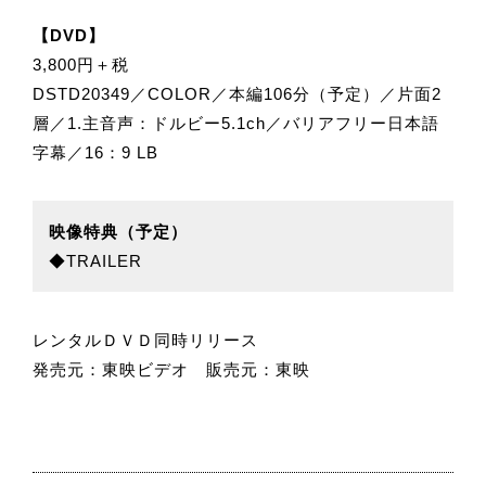
【DVD】
3,800円＋税
DSTD20349／COLOR／本編106分（予定）／片面2
層／1.主音声：ドルビー5.1ch／バリアフリー日本語
字幕／16：9 LB
映像特典（予定）
◆TRAILER
レンタルＤＶＤ同時リリース
発売元：東映ビデオ 販売元：東映