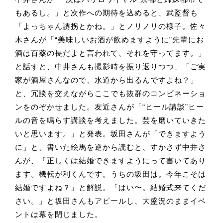
もあるし。」と次作への期待を込めると、武監督も
「よっちゃん誘拐とかね。」とノリノリの様子。佐々
木さんが「“美味しいお酒が飲めますように”先輩にお
酒は百薬の長だよと言われて、それを守ってます。」
と話すと、中井さんも撮影時を振り返りつつ、「ご実
家が酒屋さんなので、水道から出るんですよね？」
と、冗談を交えながらここでも抜群のコンビネーショ
ンをのぞかせました。友近さんが「“ヒール講談”ヒー
ルの音を鳴らす講談を考えました。芸を磨いていきた
いと思います。」と発表。坂田さんが「できますよう
に」と、書いた絵馬を逆から読むと、すかさず中井さ
んが、「正しくは結婚できますようにって書いてあり
ます。機転が利くんです。うちの坂田は。今年こそは
結婚ですよね？」と解説。「はい〜。結婚式来てくだ
さい。」と坂田さんもアピールし、大盛況のままイベ
ントは幕を閉じました。