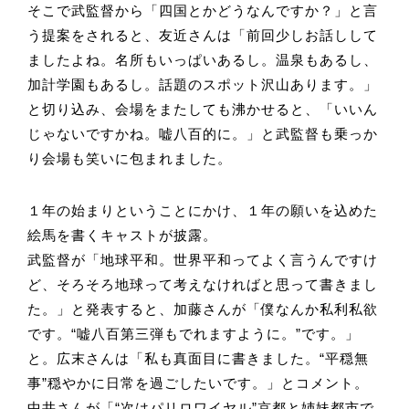
そこで武監督から「四国とかどうなんですか？」と言
う提案をされると、友近さんは「前回少しお話しして
ましたよね。名所もいっぱいあるし。温泉もあるし、
加計学園もあるし。話題のスポット沢山あります。」
と切り込み、会場をまたしても沸かせると、「いいん
じゃないですかね。嘘八百的に。」と武監督も乗っか
り会場も笑いに包まれました。
１年の始まりということにかけ、１年の願いを込めた
絵馬を書くキャストが披露。
武監督が「地球平和。世界平和ってよく言うんですけ
ど、そろそろ地球って考えなければと思って書きまし
た。」と発表すると、加藤さんが「僕なんか私利私欲
です。“嘘八百第三弾もでれますように。”です。」
と。広末さんは「私も真面目に書きました。“平穏無
事”穏やかに日常を過ごしたいです。」とコメント。
中井さんが「“次はパリロワイヤル”京都と姉妹都市で