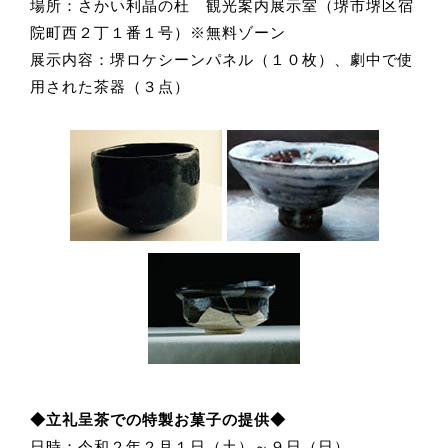
場所：さかい利晶の杜 観光案内展示室（堺市堺区宿
院町西２丁１番１号）※無料ゾーン
展示内容：堺ロケシーンパネル（１０枚）、劇中で使
用された茶器（３点）
◆立礼呈茶での特製お菓子の提供◆
日時：令和２年２月１日（土）～９日（日）