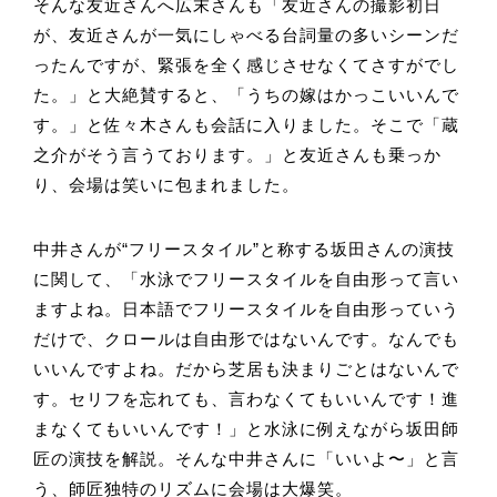
そんな友近さんへ広末さんも「友近さんの撮影初日
が、友近さんが一気にしゃべる台詞量の多いシーンだ
ったんですが、緊張を全く感じさせなくてさすがでし
た。」と大絶賛すると、「うちの嫁はかっこいいんで
す。」と佐々木さんも会話に入りました。そこで「蔵
之介がそう言うております。」と友近さんも乗っか
り、会場は笑いに包まれました。
中井さんが“フリースタイル”と称する坂田さんの演技
に関して、「水泳でフリースタイルを自由形って言い
ますよね。日本語でフリースタイルを自由形っていう
だけで、クロールは自由形ではないんです。なんでも
いいんですよね。だから芝居も決まりごとはないんで
す。セリフを忘れても、言わなくてもいいんです！進
まなくてもいいんです！」と水泳に例えながら坂田師
匠の演技を解説。そんな中井さんに「いいよ〜」と言
う、師匠独特のリズムに会場は大爆笑。