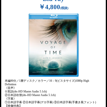
￥4,800
(税抜)
本編90分／1層ディスク／カラー／16：9(ビスタサイズ)1080p High
Definition
《音声》
①英語(dts-HD Master Audio 5.1ch)
②日本語吹替(dts-HD Master Audio 5.1ch)
《字幕》
①日本語字幕 ②日本語字幕(デカ字幕) ③日本語字幕(手書き風フォント)
【映像特典】