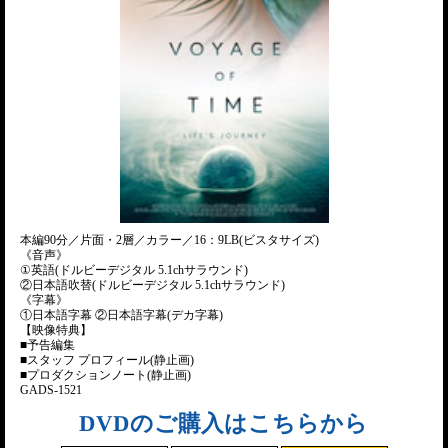
本編90分／片面・2層／カラー／16：9LB(ビスタサイズ)
《音声》
①英語(ドルビーデジタル 5.1chサラウンド)
②日本語吹替(ドルビーデジタル 5.1chサラウンド)
《字幕》
①日本語字幕 ②日本語字幕(デカ字幕)
【映像特典】
■予告編集
■スタッフ プロフィール(静止画)
■プロダクションノート(静止画)
GADS-1521
DVDのご購入はこちらから