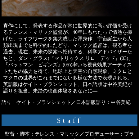
寡作にして、発表する作品が常に世界的に高い評価を受け
るテレンス・マリック監督が、40年にもわたって情熱を捧
げた、ライフワークを集大成した渾身作。宇宙誕生から人
類出現までを科学的にたどり、マリック監督は、観る者を
過去、現在、未来の探索へ招待する。科学アドバイザーた
ちと、ダン・グラス(『マトリックス リローデッド』(03)、
『バットマン ビギンズ』(05))率いる視覚効果アーティス
トたちの協力を得て、地球上と天空の自然現象、ミクロと
マクロの世界がこれまでにない多様な方法で表現される。
英語版はケイト・ブランシェット、日本語版は中谷美紀が
語りを担当。未踏の映画体験をあなたに―。
語り：ケイト・ブランシェット／日本語版語り：中谷美紀
Staff
監督・脚本：テレンス・マリック／プロデューサー：ブラ