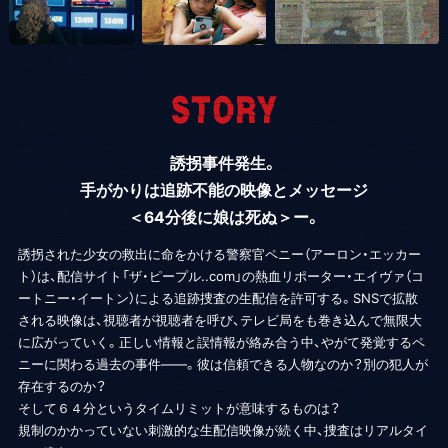
ット配信レポーターエイヴァ役にコートニー・イートン。アナログ
とデジタルの世代がタッグを組むことによって生まれる化学反応
が事件解決へとつながっていき、事件は想像を超えたラストへつ
ながっていく。リアルタイムで進行する誘拐事件、緊迫の64分
を“視聴者”として生で体感するまさに今の時代に生きる我々に刺
さる映画が誕生した。
誘拐事件発生。
手がかりは追跡不能の映像とメッセージ
＜64分後に娘は死ぬ＞ー。
誘拐された少女の救出に命をかける警察官ペニー（アーロン・エッカー
ト）は、配信サイト「ザ・ピープル..com」の熱血リポーター・エイヴァ（コ
ートニー・イートン）による追跡捜査の生配信を許可する。SNSで拡散
される映像は、視聴者が視聴者を呼び、テレビ局をも巻き込んで無限大
に広がっていく。正しい情報と誤情報が絡み合う中、やがて発覚するペ
ニーに関わる過去の事件――。彼は信頼できる人物なのか？別の犯人が
存在するのか？
そして６４分というタイムリミットが意味するものは？
規制のかかっていない刺激的な生配信映像が続く中、捜査はリアルタイ