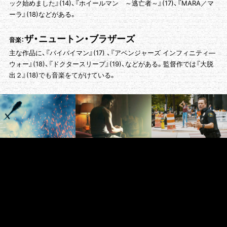
ック始めました』(14)、『ホイールマン ～逃亡者～』(17)、『MARA／マ
ーラ』(18)などがある。
ザ・ニュートン・ブラザーズ
音楽：
主な作品に、『バイバイマン』(17) 、『アベンジャーズ インフィニティ―
ウォー』(18)、『ドクタースリープ』(19)、などがある。監督作では『大脱
出２』(18)でも音楽をてがけている。