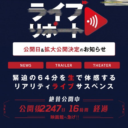
2247
16