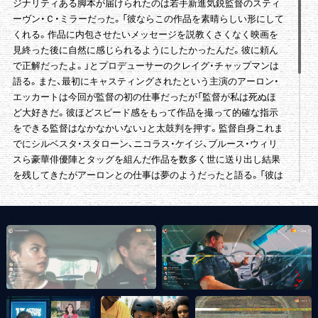
ジナリティある脚本が届けられたのは若手新進気鋭監督のスティ
ーヴン・Ｃ・ミラーだった。「彼ならこの作品を素晴らしい形にして
くれる。作品に内包させたいメッセージを説教くさくなく映画を
見終った後に自然に感じられるようにしたかったんだ。彼に頼ん
で正解だったよ。」とプロデューサーのクレイグ・チャップマンは
語る。また、最初にキャスティングされたという主演のアーロン・
エッカートは今回が監督の初の仕事だったが「監督が私は死ぬほ
ど大好きだ。彼ほどスピード感をもって作品を撮って的確な指示
をできる監督はなかなかいない」と太鼓判を押す。監督自身これま
でにシルベスタ・スタローン、ニコラス・ケイジ、ブルース・ウィリ
スら豪華俳優陣とタッグを組んだ作品を数多く世に送り出し結果
を残してきたがアーロンとの仕事は夢のようだったと語る。「彼は
男の中の男だ。私が全てを言わなくてもこちらの意図を汲んで素
晴らしい演技をしてくれるから僕は常にカメラに集中して仕事が
出来た。彼のパフォーマンスには一切の心配はしなかったよ。」
過去にトラウマを抱えながらも誘拐された少女の救出に命をかけ
る警察官ペニー役を演じたのは、５０歳を超えますます円熟味を
増し、今や映画界にかかせない俳優となったアーロン・エッカー
ト。
SNSこそが真実を追求できる媒体だと信じて疑わない若き女性ネ