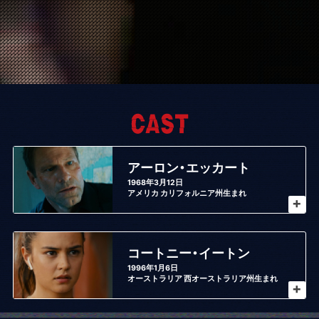
C
アーロン・エッカート
1968年3月12日
アメリカ カリフォルニア州生まれ
C
コートニー・イートン
1996年1月6日
オーストラリア 西オーストラリア州生まれ