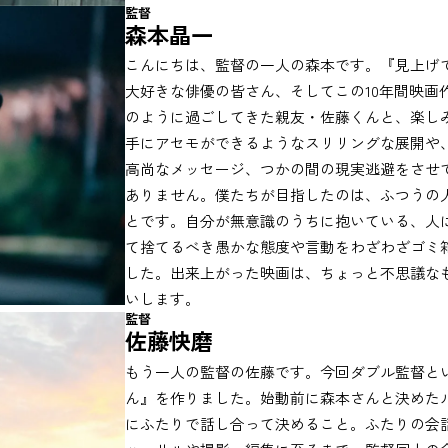
監督
森本晶一
こんにちは、監督の一人の森本です。『見上げ
大好きな俳優の皆さん、そしてこの10年間映画
のように過ごしてきた親友・佐藤くんと、楽し
手にアセモができるようなスリリングな展開や
高尚なメッセージ、つかの間の現実逃避をさせ
ありません。僕たちが目指したのは、ふつうの
とです。自分が無意識のうちに抱いている、人
て捨てるべき愚かな態度や言動をわざわざゴミ
した。出来上がった映画は、ちょっと不思議な
いします。
監督
佐藤快磨
もう一人の監督の佐藤です。今回ダブル監督と
ん』を作りました。始動前に森本さんと決めた
にふたりで話し合って決めること。ふたりの会