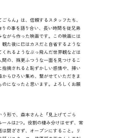
てごらん』は、信頼するスタッフたち、
作りの事を語り合い、長い時間を従兄弟
みながら作った映画です。この映画には
、観た後に巳はカスだと自省するような
てくれるようなぶっ飛んだ世界観などは
人間の、殊更ふつうな一面を見つけるこ
に指摘されると恥ずかしい感情や、掃い
箱からひろい集め、繋がせていただきま
ものになったと思います。よろしくお願
いう形で、森本さんと『見上げてごら
ルールは2つ。役割の棲み分けはせず、常
話は閉ざさず、オープンにすること。リ