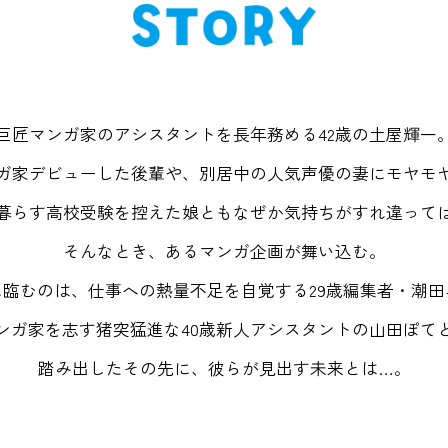
巨匠マンガ家のアシスタントを長年務める
42歳の土屋輝一
ガ家デビューした後輩や、
別居中の人気声優の妻にモヤモ
暮らす高校受験を控えた娘とも
なぜか気持ちがすれ違って
そんなとき、あるマンガ企画が舞い込む。
に臨むのは、仕事への熱量不足を自覚する
29歳編集者・潮
ンガ家を志す猪突猛進な
40歳新人アシスタントの山田ぽて
踏み出したその先に、
彼らが見出す未来とは…。