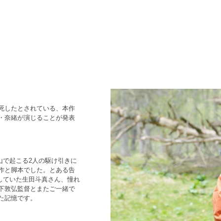
死したとされている、本作
・奈緒が演じることが発表
山で起こる2人の駆け引きに
作と脚本でした。とある告
していた生田斗真さん、憧れ
下敦弘監督とまたご一緒で
た記憶です。