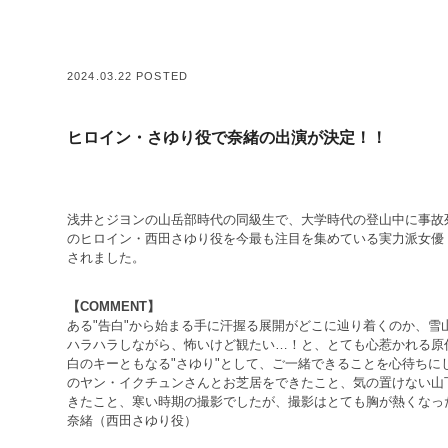
2024.03.22 POSTED
ヒロイン・さゆり役で奈緒の出演が決定！！
浅井とジヨンの山岳部時代の同級生で、大学時代の登山中に事故
のヒロイン・西田さゆり役を今最も注目を集めている実力派女優
されました。
【COMMENT】
ある"告白"から始まる手に汗握る展開がどこに辿り着くのか、雪
ハラハラしながら、怖いけど観たい…！と、とても心惹かれる原
白のキーともなる"さゆり"として、ご一緒できることを心待ちに
のヤン・イクチュンさんとお芝居をできたこと、気の置けない山
きたこと、寒い時期の撮影でしたが、撮影はとても胸が熱くなっ
奈緒（西田さゆり役）