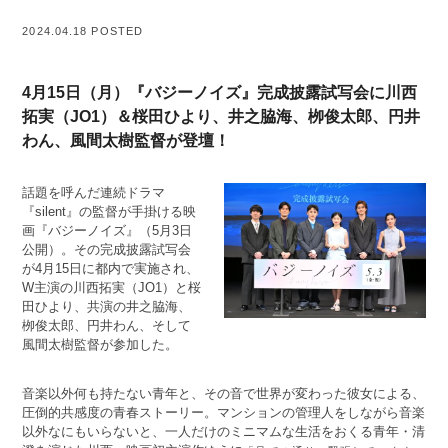
2024.04.18 POSTED
4月15日（月）『バジーノイズ』完成披露試写会に川西
拓実（JO1）＆桜田ひより、井之脇海、栁俊太郎、円井
わん、風間太樹監督が登壇！
話題を呼んだ連続ドラマ
『silent』の監督が手掛ける映
画『バジーノイズ』（5月3日
公開）。その完成披露試写会
が4月15日に都内で実施され、
W主演の川西拓実（JO1）と桜
田ひより、共演の井之脇海、
栁俊太郎、円井わん、そして
風間太樹監督が参加した。
音楽以外何も持たない青年と、その音で世界が変わった彼女による、
圧倒的共感度の青春ストーリー。マンションの管理人をしながら音楽
以外なにもいらないと、一人だけのミニマムな生活をおくる青年・清