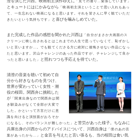
澄を演じた川西。映画初主演作ゆえに
「見ての通り…緊張しています」
とキュートにはにかみながら
「映画初主演ということで思い入れもあっ
て、一生忘れない映画になると思います。それを皆さんに早く観ていただ
と喜びを噛みしめていた。
きたいという気持ちです」
また完成した作品の感想を聞かれた川西は
「自分がまさか大画面のス
クリーンに映し出されるとはこれまでの人生で思っていなくて、恥ずかし
いと言いますか…。でも観てくださる方に絶対に後悔させない作品になっ
たと思います。沢山チャレンジのあった作品ですが、チャレンジして良か
と照れつつも手応えを得ていた。
ったと思いました」
清澄の音楽を聴いて初めて自
分から好きなものを見つけ、
世界が変わっていく女性・潮
役の桜田。関西弁に挑戦した
が
「関東出身なので関西弁は聞
き馴染みがなくて全部が大変で
した。かといって方言だけに意
識を向けると演技面がおろそか
と苦労があった様子。ちなみに
になるし、そのバランスが難しかった」
兵庫出身の川西からのアドバイスについて、川西自身は
「僕のあの言
と金言を与えたと言い張るも、当の桜田は食い気
葉があったから…」