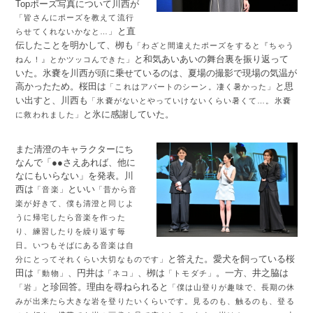
Topポーズ写真について川西が
「皆さんにポーズを教えて流行
と直
らせてくれないかなと…」
伝したことを明かして、栁も
「わざと間違えたポーズをすると『ちゃう
と和気あいあいの舞台裏を振り返って
ねん！』とかツッコんできた」
いた。氷嚢を川西が頭に乗せているのは、夏場の撮影で現場の気温が
高かったため。桜田は
と思
「これはアパートのシーン。凄く暑かった」
い出すと、川西も
「氷嚢がないとやっていけないくらい暑くて…。氷嚢
と氷に感謝していた。
に救われました」
また清澄のキャラクターにち
なんで「●●さえあれば、他に
なにもいらない」を発表。川
西は
といい
「音楽」
「昔から音
楽が好きて、僕も清澄と同じよ
うに帰宅したら音楽を作った
り、練習したりを繰り返す毎
日。いつもそばにある音楽は自
と答えた。愛犬を飼っている桜
分にとってそれくらい大切なものです」
田は
、円井は
、栁は
。一方、井之脇は
「動物」
「ネコ」
「トモダチ」
と珍回答。理由を尋ねられると
「岩」
「僕は山登りが趣味で、長期の休
みが出来たら大きな岩を登りたいくらいです。見るのも、触るのも、登る