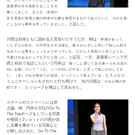
は、タイムラインが忙しない音
楽業界の今を投影することを大
事にしました。主人公・清澄の
作る音楽が登場人物の内省や心象を表現するものでありたいと、それを核
と話した。
にしながら脚本を作っていきました」
川西は自他ともに認める人見知りだそうだが、栁は
「弟感があって、
いたずらが好き。小中学生がやる様な、後ろからポンと叩いて知らん顔す
るみたいな事をしょっちゅうやっていた。だから人見知りと言うよりも、
と証言。一方、居酒屋シーンで川
可愛げのあるピュアな子だと思った」
西と初めて会話したという円井は
「端っこに置いてある食べられる花の
匂いを嗅いでいて『うわ、シソの匂いがする』と言って私にかがしてき
とスメルコ
た。（笑）それが初めての会話。ビックリして覚えている」
ミュニケーションをされたと打ち明けて、当の川西は
「それが僕の作
とジョークを飛ばして笑わせた。
戦です！」
ステージのスクリーンには井
之脇、栁、円井がJO1のGo To
The Topポーズをしている写真
や桜田と2ショットの川西が頭
に氷嚢を乗せている写真など
が映し出された。Go To The