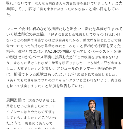
味に
と大
「ないです！なんなら川西さんも方言指導を受けていました！」
暴露して、川西は
と遠い目をしてい
「僕も東京に染まったのかなあ」
た。
レコード会社に務めながら清澄たちと出会い、新たな葛藤が生まれて
いく航太郎役の井之脇。
「好きな音楽と会社員としてやらなければいけ
ないことの狭間で葛藤する様は僕自身もわかる。航太郎を演じたことで自
と役柄から影響を受けた
分の中にあった気持ちが昇華されたところも」
様子。清澄と共にバンドAZURの仲間となっていくベーシスト・陸役
の栁はゼロからベース演奏に挑戦したが
「この映画をぶち壊さないよ
う、皆さんに助けられながら練習を頑張りました。でも指先に豆が出来る
と苦笑い。アジュールのドラマー・岬役の円井
し…。大変でした」
は、部活でドラム経験はあったというが
「楽譜を見て絶望しました。
（笑）でも映画を観てプロの方々からヘタクソと思われないよう、責任感
と熱演を報告していた。
を持って演奏しました」
風間監督は
「演奏の吹き替えは
用意しないと宣言したので、ラ
イブシーンは自分たちで実演を
とこだわっ
してもらいました」
たようで
「映画化にあたって