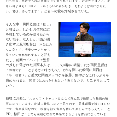
のも好き。携帯でも岩の画像を見て癒されています。岩はカッコいい。小
さい岩よりも1,000メートルくらいの岩が好き。あわよくば岩になりた
と岩への愛を炸裂させていた。
い。岩役、待ってます！」
そんな中、風間監督は
「推し」
と答えた。しかし具体的に誰
を推しているのか語りたがら
ない様子。なんとか川西が聞
き出すと風間監督は
「本当にカ
ッコ良くて、演奏シーンとかも
と語り
見ていて惚れ惚れする」
だし、前回のイベントで監督
の推しに選ばれた川西本人は、ここで期待の表情。だが風間監督は
とまさかのすかしで、それを聞いた瞬間に川西は
「栁君です！」
と盛大な関西ズッコケを披露。鮮やかなこけっぷりを
「や、栁君!?」
褒められると
とニヤリとして
「関西ではあれをやれという教えなので」
いた。
最後に川西は
「スタッフ・キャストみんなで死ぬ気で撮影した最高の映
画になっています。絶対に後悔しないと思うので、是非劇場で観てほしい
と
です。音楽映画なので、映像を観て音楽を聴いて楽しんでもらえたら」
PR。桜田は
「とても繊細な映画で共感できるような作品になっていま