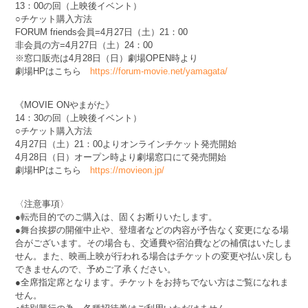
13：00の回（上映後イベント）
○チケット購入方法
FORUM friends会員=4月27日（土）21：00
非会員の方=4月27日（土）24：00
※窓口販売は4月28日（日）劇場OPEN時より
劇場HPはこちら
https://forum-movie.net/yamagata/
《MOVIE ONやまがた》
14：30の回（上映後イベント）
○チケット購入方法
4月27日（土）21：00よりオンラインチケット発売開始
4月28日（日）オープン時より劇場窓口にて発売開始
劇場HPはこちら
https://movieon.jp/
〈注意事項〉
●転売目的でのご購入は、固くお断りいたします。
●舞台挨拶の開催中止や、登壇者などの内容が予告なく変更になる場
合がございます。その場合も、交通費や宿泊費などの補償はいたしま
せん。また、映画上映が行われる場合はチケットの変更や払い戻しも
できませんので、予めご了承ください。
●全席指定席となります。チケットをお持ちでない方はご覧になれま
せん。