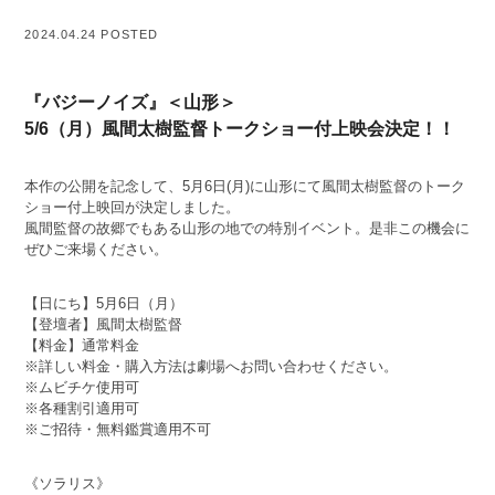
2024.04.24 POSTED
『バジーノイズ』＜山形＞
5/6（月）風間太樹監督トークショー付上映会決定！！
本作の公開を記念して、5月6日(月)に山形にて風間太樹監督のトーク
ショー付上映回が決定しました。
風間監督の故郷でもある山形の地での特別イベント。是非この機会に
ぜひご来場ください。
【日にち】5月6日（月）
【登壇者】風間太樹監督
【料金】通常料金
※詳しい料金・購入方法は劇場へお問い合わせください。
※ムビチケ使用可
※各種割引適用可
※ご招待・無料鑑賞適用不可
《ソラリス》