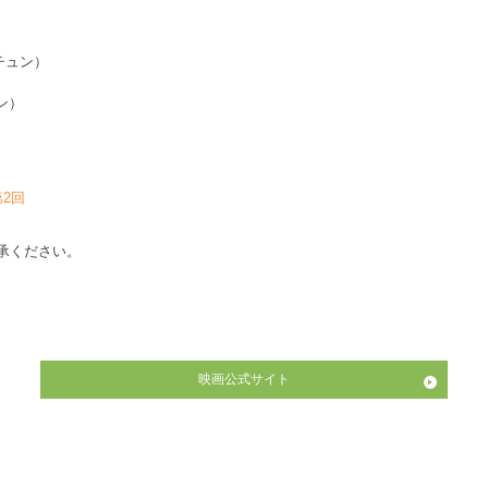
チュン）
ン）
第2回
承ください。
映画公式サイト