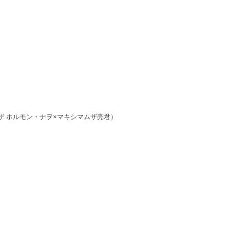
ザ ホルモン・ナヲ×マキシマムザ亮君）
）