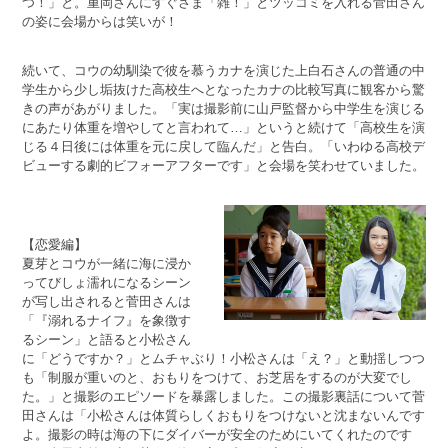
つ！」と。重岡さんにすぐさま「雑！」とツッコミを入れる菅田さん
の姿に会場からは笑いが！
続いて、コウの幼馴染で彼を慕うカナを演じた上白石さんの普通の中
学生から少し垢抜けた高校生へとなったカナの比較写真に観客から驚
きの声があがりました。「実は撮影前に山戸監督から中学生を演じる
にあたり体重を増やしてと言われて…」というと続けて「高校生を演
じる４日後には体重を元に戻して臨んだ」と告白。「いわゆる高校デ
ビューする劇的ビフォーアフターです」と会場を笑わせていました。
【恋愛編】
夏芽とコウが一緒に海に浸か
ってびしょ濡れになるシーン
が写し出されると菅田さんは
「『溺れるナイフ』を象徴す
るシーン」と語ると小松さん
に「どうですか？」とムチャぶり！小松さんは「え？」と動揺しつつ
も「制服が重いのと、おもりをつけて、お芝居をするのが大変でし
た。」と撮影のエピソードを暴露しました。この撮影裏話について菅
田さんは「小松さんは体質らしくおもりをつけないと沈まないんです
よ。撮影の時は海の下にダイバーが安全のためにいてくれたのです