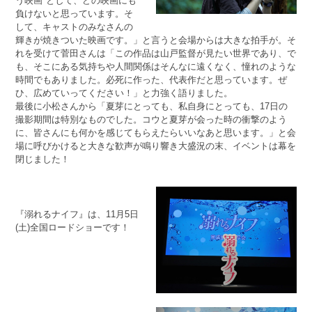
う映画"として、どの映画にも
負けないと思っています。そ
して、キャストのみなさんの
輝きが焼きついた映画です。」と言うと会場からは大きな拍手が。そ
れを受けて菅田さんは「この作品は山戸監督が見たい世界であり、で
も、そこにある気持ちや人間関係はそんなに遠くなく、憧れのような
時間でもありました。必死に作った、代表作だと思っています。ぜ
ひ、広めていってください！」と力強く語りました。
最後に小松さんから「夏芽にとっても、私自身にとっても、17日の
撮影期間は特別なものでした。コウと夏芽が会った時の衝撃のよう
に、皆さんにも何かを感じてもらえたらいいなあと思います。」と会
場に呼びかけると大きな歓声が鳴り響き大盛況の末、イベントは幕を
閉じました！
『溺れるナイフ』は、11月5日
(土)全国ロードショーです！