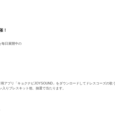
催！
を毎日展開中の
専用アプリ「キョクナビJOYSOUND」をダウンロードしてドレスコーズの歌
ン入りプレスキット他、抽選で当たります。
す