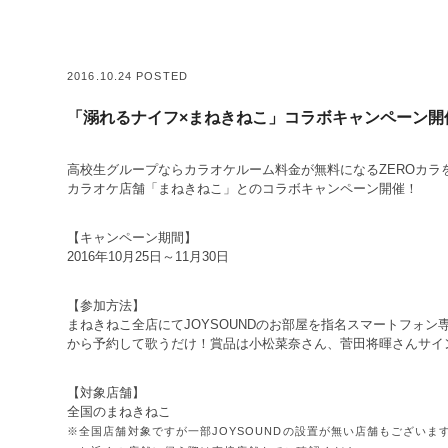
2016.10.24 POSTED
「溺れるナイフ×まねきねこ」コラボキャンペーン開
高校生グループならカラオケルーム料金が無料になるZEROカラ
カラオケ店舗「まねきねこ」とのコラボキャンペーン開催！
【キャンペーン期間】
2016年10月25日～11月30日
【参加方法】
まねきねこ全店にてJOYSOUNDのお部屋を指名スマートフォン
から予約して歌うだけ！賞品は小松菜奈さん、菅田将暉さんサイ
【対象店舗】
全国のまねきねこ
※全国店舗対象ですが一部JOYSOUNDの設置が無い店舗もございま