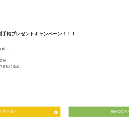
製手帳プレゼントキャンペーン！！！
房1F、
を実施！
3名様に進呈。
ビチケ購入
映画公式サ