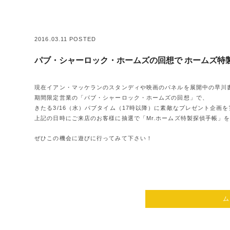
2016.03.11 POSTED
パブ・シャーロック・ホームズの回想で ホームズ特
現在イアン・マッケランのスタンディや映画のパネルを展開中の早川書
期間限定営業の「パブ・シャーロック・ホームズの回想」で、
きたる3/16（水）パブタイム（17時以降）に素敵なプレゼント企画
上記の日時にご来店のお客様に抽選で「Mr.ホームズ特製探偵手帳」を
ぜひこの機会に遊びに行ってみて下さい！
ム