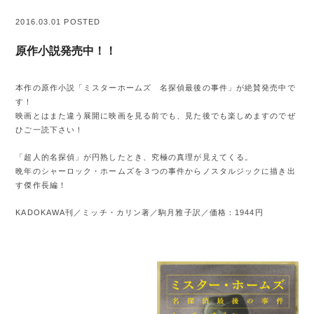
2016.03.01 POSTED
原作小説発売中！！
本作の原作小説「ミスターホームズ 名探偵最後の事件」が絶賛発売中で
す！
映画とはまた違う展開に映画を見る前でも、見た後でも楽しめますのでぜ
ひご一読下さい！
「超人的名探偵」が円熟したとき、究極の真理が見えてくる。
晩年のシャーロック・ホームズを３つの事件からノスタルジックに描き出
す傑作長編！
KADOKAWA刊／ミッチ・カリン著／駒月雅子訳／価格：1944円