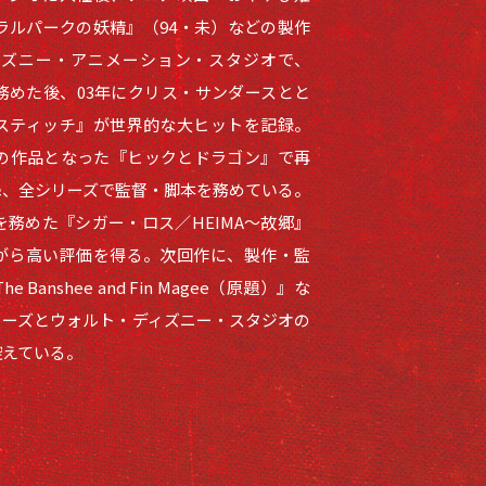
ラルパークの妖精』（94・未）などの製作
ィズニー・アニメーション・スタジオで、
務めた後、03年にクリス・サンダースとと
スティッチ』が世界的な大ヒットを記録。
ての作品となった『ヒックとドラゴン』で再
降、全シリーズで監督・脚本を務めている。
務めた『シガー・ロス／HEIMA～故郷』
ながら高い評価を得る。次回作に、製作・監
anshee and Fin Magee（原題）』な
ャーズとウォルト・ディズニー・スタジオの
控えている。