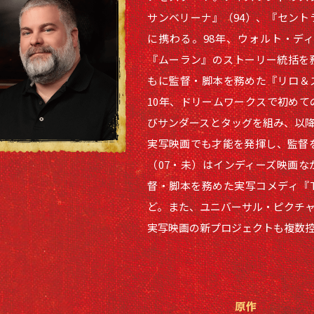
サンベリーナ』（94）、『セント
に携わる。98年、ウォルト・デ
『ムーラン』のストーリー統括を
もに監督・脚本を務めた『リロ＆
10年、ドリームワークスで初め
びサンダースとタッグを組み、以
実写映画でも才能を発揮し、監督を
（07・未）はインディーズ映画
督・脚本を務めた実写コメディ『The B
ど。また、ユニバーサル・ピクチ
実写映画の新プロジェクトも複数