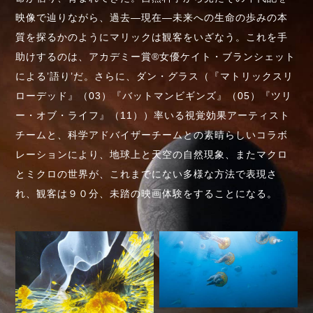
映像で辿りながら、過去―現在―未来への生命の歩みの本
質を探るかのようにマリックは観客をいざなう。これを手
助けするのは、アカデミー賞®女優ケイト・ブランシェット
による’語り’だ。さらに、ダン・グラス（『マトリックスリ
ローデッド』（03）『バットマンビギンズ』（05）『ツリ
ー・オブ・ライフ』（11））率いる視覚効果アーティスト
チームと、科学アドバイザーチームとの素晴らしいコラボ
レーションにより、地球上と天空の自然現象、またマクロ
とミクロの世界が、これまでにない多様な方法で表現さ
れ、観客は９０分、未踏の映画体験をすることになる。