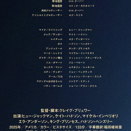
第1助監督
H.H. クーパー
第2助監督
エリック・カラタユード
共同プロデューサー
H.H. クーパー
アソシエイトプロデューサー
ロブ・スミス
マイク／ライトニング
ヒュー・ジャックマン
クレア／サンダー
ケイト・ハドソン
レイチェル
エラ・アンダーソン
ダナ
ハドソン・ヘンズリー
アンジェリーナ
キング・プリンセス
マーク・シュリラ
マイケル・インペリオリ
デイヴ・ワトソン博士
フィッシャー・スティーヴンス
トム・ダマート
ジム・ベルーシ
セックス・マシン
ムスタファ・シャキール
エディ・ヴェダー
ジョン・ベックウィス
アール／TCB
ジェイソン・ワーナー・スミス
ステングルおばあちゃん
シシリア・リデット
バディ・ホームズ
ショーン・アラン・クリル