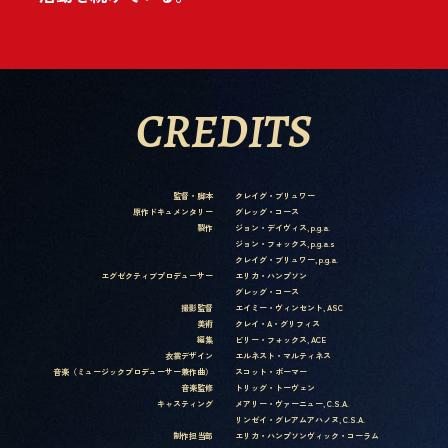
CREDITS
監督・脚本
クレイグ・ブリュワー
原作ドキュメンタリー
グレッグ・コース
製作
ジョン・デイヴィス, p.g.a.
ジョン・フォックス, p.g.a.s
クレイグ・ブリュワー, p.g.a.
エグゼクティブプロデューサー
エリカ・ハンプソン
グレッグ・コース
撮影監督
エイミー・ヴィンセント, ASC
美術
クレイ・A・グリフィス
編集
ビリー・フォックス, ACE
衣裳デザイン
エルネスト・マルティネス
音楽（ミュージックプロデューサー兼作曲）
スコット・ボーマー
音楽監修
トリッグ・トーヴェン
キャスティング
メアリー・ヴァーニュー, C.S.A.
リンゼイ・グレアム
アハノヌ, C.S.A.
制作担当部
エリカ・ハンプソン
ヴィック・コーラム