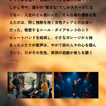
しかし今や、誰かの“歌まね”でしかステージに立
てない、人生のどん底にいた。そんな彼の運命を変
えたのは、同じ情熱を抱く女性クレアとの出会い
だった。敬愛するニール・ダイアモンドのトリ
ビュートバンドを結成し、小さなガレージから始
まったふたりの歌声は、やがて街の人々の心を掴ん
でいく。だがその矢先、突然の悲劇が彼らを襲う
——。