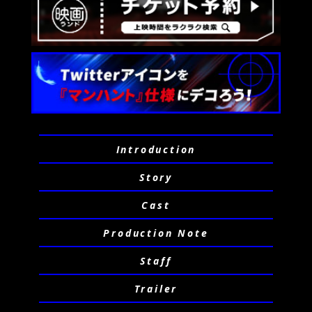
Introduction
Story
Cast
Production Note
Staff
Trailer