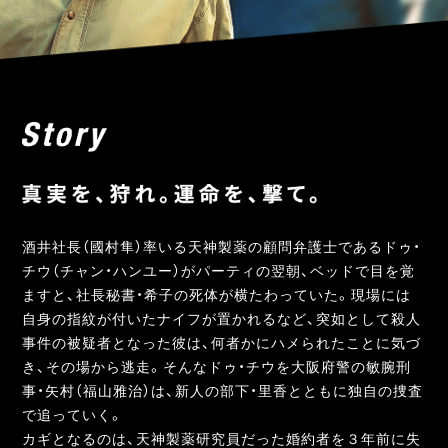
酒井社長（國村隼）率いる天神製薬の顧問弁護士であるドゥ・
チウ（チャン・ハンユー）がパーティの翌朝、ベッドで目を覚
ますと、社長秘書・希子の死体が横たわっていた。現場には
自身の指紋が付いたナイフが置かれるなど、突如として殺人
事件の被疑者となった彼は、何者かにハメられたことに気づ
き、その場から逃走。そんなドゥ・チウを大阪府警の敏腕刑
事・矢村（福山雅治）は、新人の部下・里香とともに独自の捜査
で追っていく。
カギとなるのは、天神製薬研究員だった婚約者を３年前に失