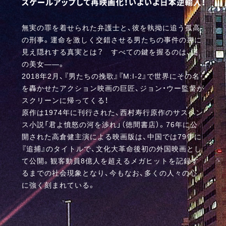
無実の罪を着せられた弁護士と、彼を執拗に追う孤高
そんな
の刑事。運命を激しく交錯させる男たちの事件の裏に
でも
見え隠れする真実とは？ すべての鍵を握るのは、謎
本作
の美女――。
多大
2018年2月、『男たちの挽歌』『M:I-2』で世界にその名
丁拳
を轟かせたアクション映画の巨匠、ジョン・ウー監督が
した
スクリーンに帰ってくる！
ト割
原作は1974年に刊行された、西村寿行原作のサスペン
るべ
ス小説「君よ憤怒の河を渉れ」（徳間書店）。76年に公
ンを
開された高倉健主演による映画版は、中国では79年に
ある
『追捕』のタイトルで、文化大革命後初の外国映画とし
クシ
て公開。観客動員8億人を超えるメガヒットを記録す
るまでの社会現象となり、今もなお、多くの人々の心
に強く刻まれている。