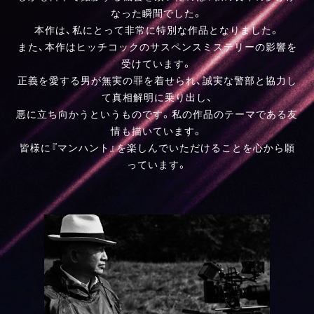
なった瞬間でした。
本作は、私にとって非常に特別な作品となりました。
また、本作はヒッチコックのサスペンスミステリーの影響を
受けています。
正義を愛する男が無実の罪を着せられ、誠実な警部と協力し
て真相解明に乗り出し、
悪に立ち向かうというものです。私の作品のテーマである友
情も描いています。
皆様に『マンハント』を楽しんでいただけることを心から願
っています。