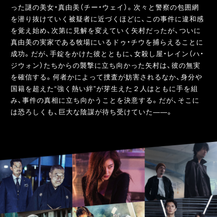
った謎の美女・真由美（チー・ウェイ）。次々と警察の包囲網
を潜り抜けていく被疑者に近づくほどに、この事件に違和感
を覚え始め、次第に見解を変えていく矢村だったが、ついに
真由美の実家である牧場にいるドゥ・チウを捕らえることに
成功。だが、手錠をかけた彼とともに、女殺し屋・レイン（ハ・
ジウォン）たちからの襲撃に立ち向かった矢村は、彼の無実
を確信する。何者かによって捜査が妨害されるなか、身分や
国籍を超えた“強く熱い絆”が芽生えた２人はともに手を組
み、事件の真相に立ち向かうことを決意する。だが、そこに
は恐ろしくも、巨大な陰謀が待ち受けていた――。