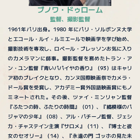
ブノワ・ドゥローム
監督、撮影監督
1961年パリ出身。1980 年にパリ・ソルボンヌ大学
とエコール・ルイ・ルミエールで映画学を学び始め、
撮影技術を専攻し、ロベール・ブレッソンお気に入り
のカメラマンに師事。撮影監督を務めたトラン・ア
ン・ユン監督『青いパパイヤの香り』（93）はキャリ
ア初のブレイクとなり、カンヌ国際映画祭でカメラ・
ドール賞を受賞し、アカデミー賞外国語映画賞にもノ
ミネートされた。その後、ツァイ・ミンリャン監督
『ふたつの時、ふたりの時間』（01）、『縞模様のパ
ジャマの少年』（08）、アル・パチーノ監督、ジェシ
カ・チャステイン主演『サロメ』（11）、『博士と彼
女のセオリー』（14）、『永遠の門 ゴッホの見た未