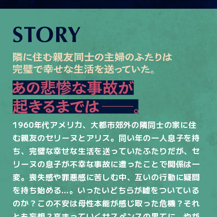
1960年代アメリカ、大都市郊外の隣同士の家に住
む親友のセリーヌとアリス。
同い年の一人息子を持
ち、完璧な幸せな生活を送っていたふたりだが、セ
リーヌの息子が
不幸な事故に遭ったことで関係は一
変。喪失感や罪悪感に苦しむ中、互いの行動に疑問
を
持ち始める…。いったいどちらが嘘をついている
のか？この不安は母性本能が感じ取った危機？
それ
とも妄想？高まっていくサスペンスの果てに、やが