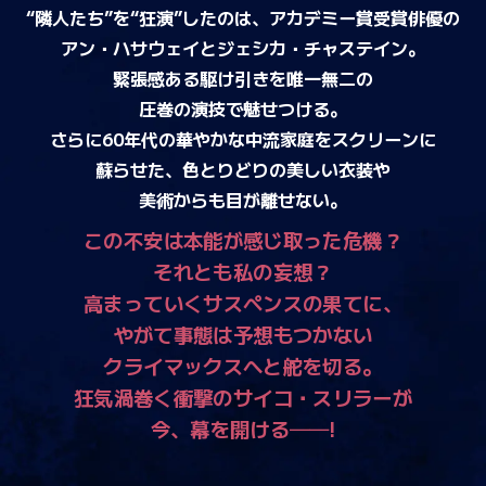
“隣人たち”を“狂演”したのは、アカデミー賞受賞俳優の
アン・ハサウェイとジェシカ・チャステイン。
緊張感ある駆け引きを唯一無二の
圧巻の演技で魅せつける。
さらに60年代の華やかな中流家庭をスクリーンに
蘇らせた、色とりどりの美しい衣装や
美術からも目が離せない。
この不安は本能が感じ取った危機？
それとも私の妄想？
高まっていくサスペンスの果てに、
やがて事態は予想もつかない
クライマックスへと舵を切る。
狂気渦巻く衝撃のサイコ・スリラーが
今、幕を開ける
──
!