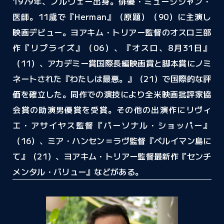
1979年、ノルウェー出身。俳優・ミュージシャン・
医師。11歳で『Herman』（原題）（90）に主演し
映画デビュー。ヨアキム・トリアー監督のオスロ三部
作『リプライズ』（06）、『オスロ、8月31日』
（11）、アカデミー賞国際長編映画賞と脚本賞にノミ
ネートされた『わたしは最悪。』（21）で国際的な評
価を確立した。
同作での演技により全米映画批評家協
会賞の助演男優賞を受賞。その他の出演作にリヴィ
エ・アサイヤス監督『パーソナル・ショッパー』
（16）、ミア・ハンセン＝ラヴ監督『ベルイマン島に
て』（21）、ヨアキム・トリアー監督最新作『センチ
メンタル・バリュー』などがある。