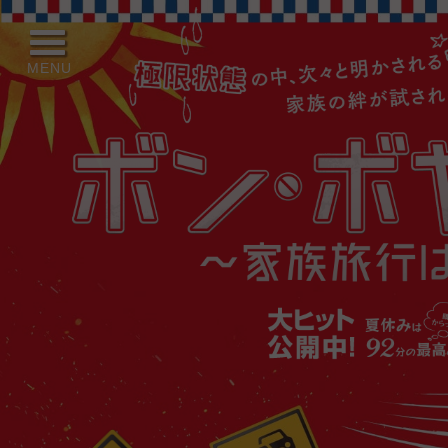
MENU
Julia（ジュリア）
Mélody（メロディー）
Ben（ベン）
Tom（トム）
Noé（ノエ）
Lison（リゾン）