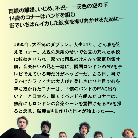
1985年､大不況のダブリン。人生14年、どん底を迎
えるコナー。父親の失業のせいで公立の荒れた学校
に転校させられ、家では両親のけんかで家庭崩壊寸
前。音楽狂いの兄と一緒に、隣国ロンドンのMVをテ
レビで見ている時だけがハッピーだ。ある日、街で
見かけたラフィナの大人びた美しさにひと目で心を
撃ち抜かれたコナーは、「僕のバンドのPVに出な
い？」と口走る。慌ててバンドを組んだコナーは、
無謀にもロンドンの音楽シーンを驚愕させるPVを撮
ると決意、猛練習&曲作りの日々が始まった―
―
。