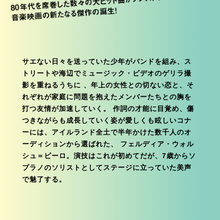
サエない日々を送っていた少年がバンドを組み、ス
絶妙
トリートや海辺でミュージック・ビデオのゲリラ撮
烈な
影を重ねるうちに 、年上の女性との切ない恋と、そ
長編映
れぞれが家庭に問題を抱えたメンバーたちとの胸を
アイ
打つ友情が加速していく。 作詞の才能に目覚め、傷
フォ
つきながらも成長していく姿が愛しくも眩しいコナ
ー、
ーには、アイルランド全土で半年かけた数千人のオ
ボーイ
ーディションから選ばれた、 フェルディア・ウォル
ー、ザ
シュ＝ピーロ。演技はこれが初めてだが、7歳からソ
a-h
プラノのソリストとしてステージに立っていた美声
主だっ
で魅了する。
せて
開く瞬
じまり
ヴィー