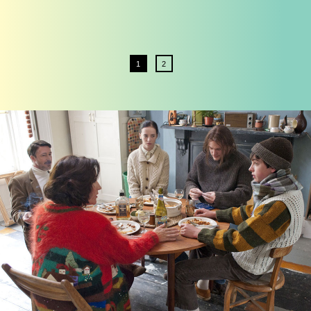
私た
と信