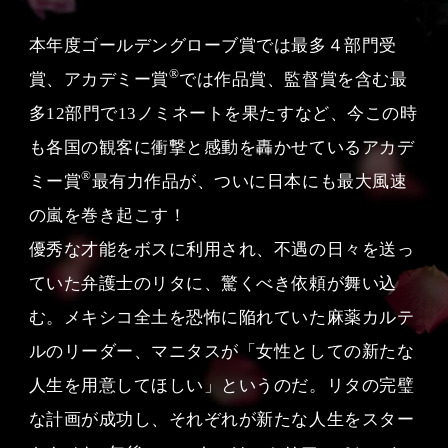
本年度ゴールデングローブ賞では最多４部門受
®
賞、アカデミー賞
では作品賞、監督賞を含む最
多12部門で13ノミネートを果たすなど、今この時
も各国の観客に衝撃と感動を轟かせているアカデ
®
ミー賞
最有力作品が、ついに日本にも最大風速
の嵐を巻き起こす！
優秀な才能をボスに利用され、不遇の日々を送っ
ていた弁護士のリタに、驚くべき依頼が舞い込
む。メキシコ全土を恐怖に陥れていた麻薬カルテ
ルのリーダー、マニタスが「女性としての新たな
人生を用意してほしい」というのだ。リタの完璧
な計画が成功し、それぞれが新たな人生をスター