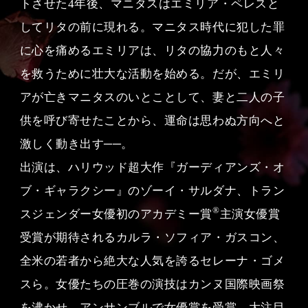
トさせた4年後、マニタスはエミリア・ペレスと
してリタの前に現れる。マニタス時代に犯した罪
に心を痛めるエミリアは、リタの協力のもと人々
を救うために壮大な活動を始める。だが、エミリ
アが亡きマニタスのいとことして、妻と二人の子
供を呼び寄せたことから、運命は思わぬ方向へと
激しく動き出す──。
出演は、ハリウッド超大作『ガーディアンズ・オ
ブ・ギャラクシー』のゾーイ・サルダナ、トラン
®
スジェンダー女優初のアカデミー賞
主演女優賞
受賞が期待されるカルラ・ソフィア・ガスコン、
全米の若者から絶大な人気を誇るセレーナ・ゴメ
スら。女優たちの圧巻の演技はカンヌ国際映画祭
を沸かせ、アンサンブルで女優賞を受賞。大注目